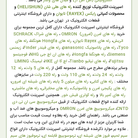
الکترونیکی (اس اس آر)
و
مبدل های ولتاژ
می باشد .
اسپرینت الکترونیک توزیع کننده
رله های هلی شان (HELISHUN)
و
محصولات کمپانی
رایکس (RAYEX) تایوان
و
دارای فروشگاه اینترنتی
قطعات الکترونیک در تهران می باشد.
فروشگاه اینترنتی اسپرینت الکترونیک دارای کامل ترین مجموعه برای
خرید
رله های امرن (امرون) OMRON
،
رله های شراک SCHRACK
اتریش
،
رله های Rayex تایوان
،
رله های Hongfa هونگفا
،
رله های
Tyco
،
رله های پاناسونیک panasonic
،
رله های فیندر Finder
،
زیمنس
Siemens
،
رله هونگفا Hongfa
،
رله های ان اچ جی NHG
،
فوجیتسو
Fujitsu
،
رله های تیانبو Tianbo
،
اچ کا ای HKE
،
لیمینگ LIMING
وسایر برندهای مطرح می باشد. مجموعه کامل از
رله های 5 ولت
،
رله 12
ولت
،
رله 24 ولت
،
رله های 110 ولت
و
رله 220 ولت
در سایزهای
مختلف :
رله های کتابی
،
رله های میلون 5 پایه
،
رله های شیشه ای امرون
،
رله های پکیجی امرن و پاناسونیک
،
رله های مخابراتی
،
رله های ماشینی
،
رله های آمپر بالا
و
رله کولری فیش خور
. همچنین اسپرینت الکترونیک
ارائه کننده انواع قطعات الکترونیک از قبیل
میکروسوییچ سی ان تی دی
CNTD
،
میکروسوییچ های امرن OMRON
و میکروسوییچ های ضد آب و
صنعتی می باشد. راهنمای کامل خرید رله بعلاوه لیست قیمت مناسب برای
شما کاربران عزیز از ایده های مهم در راه اندازی این وب سایت است
. علاوه بر موارد ذکرشده فروشگاه اینترنتی اسپرینت الکترونیک دارای انواع
سیم لحیم
،
فیوز های شیشه ای
،
ترموسوییچ قابلمه ای
،
ترموفیوز های سیم