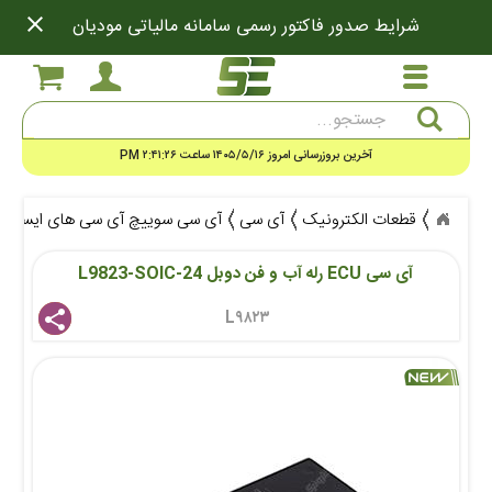
close
شرایط صدور فاکتور رسمی سامانه مالیاتی مودیان
جستجو
آخرین بروزرسانی امروز ۱۴۰۵/۵/۱۶ ساعت ۲:۴۱:۲۶ PM
قطعات الکترونیک
آی سی
آی سی سوییچ آی سی های ایسیو ECU ماشینی
آی سی ECU رله آب و فن دوبل L9823-SOIC-24
L۹۸۲۳ 
share