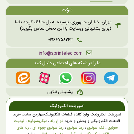
شرکت
تهران، خیابان جمهوری، نرسیده به پل حافظ، کوچه یغما
(برای پشتیبانی وبسایت با این بخش تماس بگیرید)
۰۲۱۶۶۷۵۸۲۴۳
info@sprintelec.com
ما را در شبکه های اجتماعی دنبال کنید
پشتیبانی آنلاین
support_agent
اسپرینت الکترونیک
اسپرینت الکترونیک وارد کننده قطعات الکترونیک،بهترین سایت خرید
قطعات الکترونیکی و پخش و خرید
انواع رله
،
میکروسوئیچ
،
لیمیت
سوئیچ
،
تک سوئیچ
،
رید سوئیچ
،
رید سوئیچ جیوه ای
،
رله های