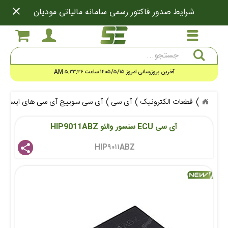
close
شرایط صدور فاکتور رسمی سامانه مالیاتی مودیان
جستجو
آخرین بروزرسانی امروز ۱۴۰۵/۵/۱۵ ساعت ۵:۳۳:۳۶ AM
قطعات الکترونیک
آی سی
آی سی سوییچ آی سی های ایسیو ECU ماشینی
آی سی ECU سنسور والئو HIP9011ABZ
HIP۹۰۱۱ABZ 
share