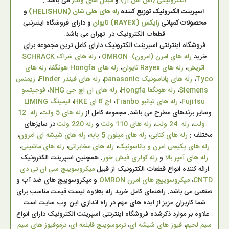
الکترونیکی (اس اس آر)
و
مبدل های ولتاژ
می باشد .
اسپرینت الکترونیک توزیع کننده
رله های هلی شان (HELISHUN)
و
محصولات کمپانی
رایکس (RAYEX) تایوان
و
دارای فروشگاه اینترنتی
قطعات الکترونیک در تهران می باشد.
فروشگاه اینترنتی اسپرینت الکترونیک دارای کامل ترین مجموعه برای
خرید
رله های امرن (امرون) OMRON
،
رله های شراک SCHRACK
اتریش
،
رله های Rayex تایوان
،
رله های Hongfa هونگفا
،
رله های
Tyco
،
رله های پاناسونیک panasonic
،
رله های فیندر Finder
،
زیمنس
Siemens
،
رله هونگفا Hongfa
،
رله های ان اچ جی NHG
،
فوجیتسو
Fujitsu
،
رله های تیانبو Tianbo
،
اچ کا ای HKE
،
لیمینگ LIMING
وسایر برندهای مطرح می باشد. مجموعه کامل از
رله های 5 ولت
،
رله 12
ولت
،
رله 24 ولت
،
رله های 110 ولت
و
رله 220 ولت
در سایزهای
مختلف :
رله های کتابی
،
رله های میلون 5 پایه
،
رله های شیشه ای امرون
،
رله های پکیجی امرن و پاناسونیک
،
رله های مخابراتی
،
رله های ماشینی
،
رله های آمپر بالا
و
رله کولری فیش خور
. همچنین اسپرینت الکترونیک
ارائه کننده انواع قطعات الکترونیک از قبیل
میکروسوییچ سی ان تی دی
CNTD
،
میکروسوییچ های امرن OMRON
و میکروسوییچ های ضد آب و
صنعتی می باشد. راهنمای کامل خرید رله بعلاوه لیست قیمت مناسب برای
شما کاربران عزیز از ایده های مهم در راه اندازی این وب سایت است
. علاوه بر موارد ذکرشده فروشگاه اینترنتی اسپرینت الکترونیک دارای انواع
سیم لحیم
،
فیوز های شیشه ای
،
ترموسوییچ قابلمه ای
،
ترموفیوز های سیم