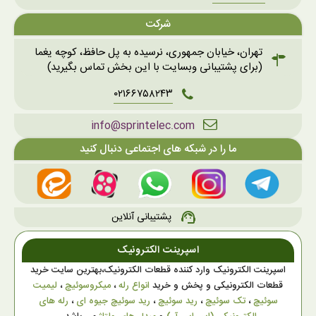
شرکت
تهران، خیابان جمهوری، نرسیده به پل حافظ، کوچه یغما
(برای پشتیبانی وبسایت با این بخش تماس بگیرید)
۰۲۱۶۶۷۵۸۲۴۳
info@sprintelec.com
ما را در شبکه های اجتماعی دنبال کنید
پشتیبانی آنلاین
support_agent
اسپرینت الکترونیک
اسپرینت الکترونیک وارد کننده قطعات الکترونیک،بهترین سایت خرید
قطعات الکترونیکی و پخش و خرید
انواع رله
،
میکروسوئیچ
،
لیمیت
سوئیچ
،
تک سوئیچ
،
رید سوئیچ
،
رید سوئیچ جیوه ای
،
رله های