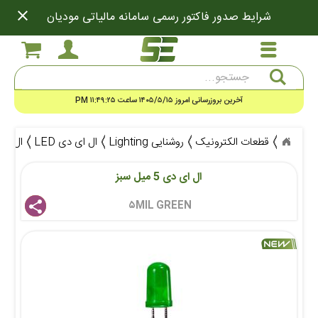
close
شرایط صدور فاکتور رسمی سامانه مالیاتی مودیان
جستجو
آخرین بروزرسانی امروز ۱۴۰۵/۵/۱۵ ساعت ۱۱:۴۹:۲۵ PM
قطعات الکترونیک
روشنایی Lighting
ال ای دی LED
ال ای دی 5
ال ای دی 5 میل سبز
۵MIL GREEN 
share