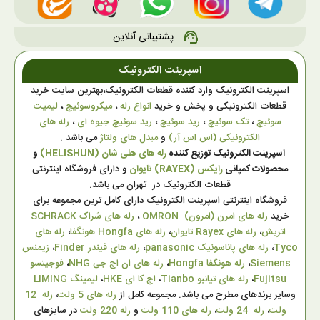
پشتیبانی آنلاین
support_agent
اسپرینت الکترونیک
اسپرینت الکترونیک وارد کننده قطعات الکترونیک،بهترین سایت خرید
قطعات الکترونیکی و پخش و خرید
انواع رله
،
میکروسوئیچ
،
لیمیت
سوئیچ
،
تک سوئیچ
،
رید سوئیچ
،
رید سوئیچ جیوه ای
،
رله های
الکترونیکی (اس اس آر)
و
مبدل های ولتاژ
می باشد .
اسپرینت الکترونیک توزیع کننده
رله های هلی شان (HELISHUN)
و
محصولات کمپانی
رایکس (RAYEX) تایوان
و
دارای فروشگاه اینترنتی
قطعات الکترونیک در تهران می باشد.
فروشگاه اینترنتی اسپرینت الکترونیک دارای کامل ترین مجموعه برای
خرید
رله های امرن (امرون) OMRON
،
رله های شراک SCHRACK
اتریش
،
رله های Rayex تایوان
،
رله های Hongfa هونگفا
،
رله های
Tyco
،
رله های پاناسونیک panasonic
،
رله های فیندر Finder
،
زیمنس
Siemens
،
رله هونگفا Hongfa
،
رله های ان اچ جی NHG
،
فوجیتسو
Fujitsu
،
رله های تیانبو Tianbo
،
اچ کا ای HKE
،
لیمینگ LIMING
وسایر برندهای مطرح می باشد. مجموعه کامل از
رله های 5 ولت
،
رله 12
ولت
،
رله 24 ولت
،
رله های 110 ولت
و
رله 220 ولت
در سایزهای