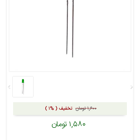
۱,۶۰۰ تومان
تخفیف ( %۱ )
۱,۵۸۰ تومان