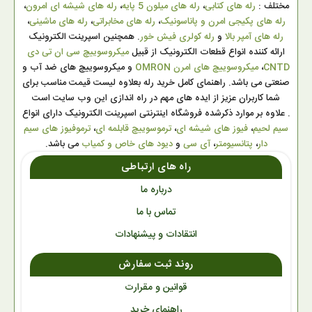
مختلف :
رله های کتابی
،
رله های میلون 5 پایه
،
رله های شیشه ای امرون
،
رله های پکیجی امرن و پاناسونیک
،
رله های مخابراتی
،
رله های ماشینی
،
رله های آمپر بالا
و
رله کولری فیش خور
. همچنین اسپرینت الکترونیک
ارائه کننده انواع قطعات الکترونیک از قبیل
میکروسوییچ سی ان تی دی
CNTD
،
میکروسوییچ های امرن OMRON
و میکروسوییچ های ضد آب و
صنعتی می باشد. راهنمای کامل خرید رله بعلاوه لیست قیمت مناسب برای
شما کاربران عزیز از ایده های مهم در راه اندازی این وب سایت است
. علاوه بر موارد ذکرشده فروشگاه اینترنتی اسپرینت الکترونیک دارای انواع
سیم لحیم
،
فیوز های شیشه ای
،
ترموسوییچ قابلمه ای
،
ترموفیوز های سیم
دار
،
پتانسیومتر
،
آی سی
و
دیود های خاص و کمیاب
می باشد.
راه های ارتباطی
درباره ما
تماس با ما
انتقادات و پیشنهادات
روند ثبت سفارش
قوانین و مقرارت
راهنمای خرید