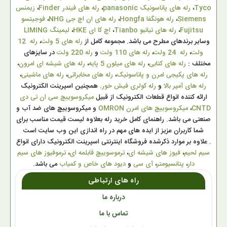
Tyco
،
رله های پاناسونیک panasonic
،
رله های فیندر Finder
،
زیمنس
Siemens
،
رله هونگفا Hongfa
،
رله های ان اچ جی NHG
،
فوجیتسو
Fujitsu
،
رله های تیانبو Tianbo
،
اچ کا ای HKE
،
لیمینگ LIMING
وسایر برندهای مطرح می باشد. مجموعه کامل از
رله های 5 ولت
،
رله 12
ولت
،
رله 24 ولت
،
رله های 110 ولت
و
رله 220 ولت
در سایزهای
مختلف :
رله های کتابی
،
رله های میلون 5 پایه
،
رله های شیشه ای امرون
،
رله های پکیجی امرن و پاناسونیک
،
رله های مخابراتی
،
رله های ماشینی
،
رله های آمپر بالا
و
رله کولری فیش خور
. همچنین اسپرینت الکترونیک
ارائه کننده انواع قطعات الکترونیک از قبیل
میکروسوییچ سی ان تی دی
CNTD
،
میکروسوییچ های امرن OMRON
و میکروسوییچ های ضد آب و
صنعتی می باشد. راهنمای کامل خرید رله بعلاوه لیست قیمت مناسب برای
شما کاربران عزیز از ایده های مهم در راه اندازی این وب سایت است
. علاوه بر موارد ذکرشده فروشگاه اینترنتی اسپرینت الکترونیک دارای انواع
سیم لحیم
،
فیوز های شیشه ای
،
ترموسوییچ قابلمه ای
،
ترموفیوز های سیم
دار
،
پتانسیومتر
،
آی سی
و
دیود های خاص و کمیاب
می باشد.
راه های ارتباطی
درباره ما
تماس با ما