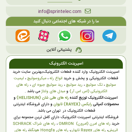
info@sprintelec.com
ما را در شبکه های اجتماعی دنبال کنید
پشتیبانی آنلاین
support_agent
اسپرینت الکترونیک
اسپرینت الکترونیک وارد کننده قطعات الکترونیک،بهترین سایت خرید
قطعات الکترونیکی و پخش و خرید
انواع رله
،
میکروسوئیچ
،
لیمیت
سوئیچ
،
تک سوئیچ
،
رید سوئیچ
،
رید سوئیچ جیوه ای
،
رله های
الکترونیکی (اس اس آر)
و
مبدل های ولتاژ
می باشد .
اسپرینت الکترونیک توزیع کننده
رله های هلی شان (HELISHUN)
و
محصولات کمپانی
رایکس (RAYEX) تایوان
و
دارای فروشگاه اینترنتی
قطعات الکترونیک در تهران می باشد.
فروشگاه اینترنتی اسپرینت الکترونیک دارای کامل ترین مجموعه برای
خرید
رله های امرن (امرون) OMRON
،
رله های شراک SCHRACK
اتریش
،
رله های Rayex تایوان
،
رله های Hongfa هونگفا
،
رله های