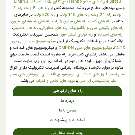
Fujitsu
،
رله های تیانبو Tianbo
،
اچ کا ای HKE
،
لیمینگ LIMING
وسایر برندهای مطرح می باشد. مجموعه کامل از
رله های 5 ولت
،
رله 12
ولت
،
رله 24 ولت
،
رله های 110 ولت
و
رله 220 ولت
در سایزهای
مختلف :
رله های کتابی
،
رله های میلون 5 پایه
،
رله های شیشه ای امرون
،
رله های پکیجی امرن و پاناسونیک
،
رله های مخابراتی
،
رله های ماشینی
،
رله های آمپر بالا
و
رله کولری فیش خور
. همچنین اسپرینت الکترونیک
ارائه کننده انواع قطعات الکترونیک از قبیل
میکروسوییچ سی ان تی دی
CNTD
،
میکروسوییچ های امرن OMRON
و میکروسوییچ های ضد آب و
صنعتی می باشد. راهنمای کامل خرید رله بعلاوه لیست قیمت مناسب برای
شما کاربران عزیز از ایده های مهم در راه اندازی این وب سایت است
. علاوه بر موارد ذکرشده فروشگاه اینترنتی اسپرینت الکترونیک دارای انواع
سیم لحیم
،
فیوز های شیشه ای
،
ترموسوییچ قابلمه ای
،
ترموفیوز های سیم
دار
،
پتانسیومتر
،
آی سی
و
دیود های خاص و کمیاب
می باشد.
راه های ارتباطی
درباره ما
تماس با ما
انتقادات و پیشنهادات
روند ثبت سفارش