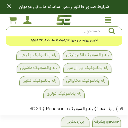
close
شرایط صدور فاکتور رسمی سامانه مالیاتی مودیان
جستجو
آخرین بروزرسانی امروز ۱۴۰۵/۵/۱۷ ساعت ۵:۳۳:۱۵ AM
رله پاناسونیک الکترونیکی
رله پاناسونیک پکیجی
رله پاناسونیک پی ال سی
رله پاناسونیک ماشینی
رله پاناسونیک مخابراتی
رله پاناسونیک کتابی
رله پاناسونیک کولری
بـرنــدهـا
رله پاناسونیک Panasonic
39 کالا
جستجوی پیشرفته
پربازدیدترین