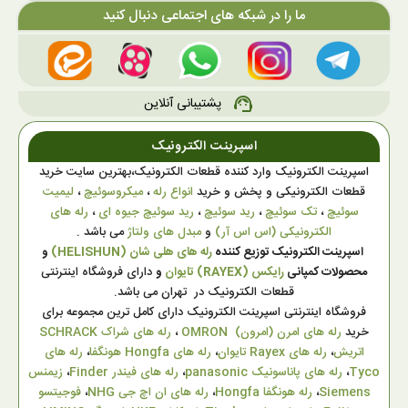
ما را در شبکه های اجتماعی دنبال کنید
پشتیبانی آنلاین
support_agent
اسپرینت الکترونیک
اسپرینت الکترونیک وارد کننده قطعات الکترونیک،بهترین سایت خرید
قطعات الکترونیکی و پخش و خرید
انواع رله
،
میکروسوئیچ
،
لیمیت
سوئیچ
،
تک سوئیچ
،
رید سوئیچ
،
رید سوئیچ جیوه ای
،
رله های
الکترونیکی (اس اس آر)
و
مبدل های ولتاژ
می باشد .
اسپرینت الکترونیک توزیع کننده
رله های هلی شان (HELISHUN)
و
محصولات کمپانی
رایکس (RAYEX) تایوان
و
دارای فروشگاه اینترنتی
قطعات الکترونیک در تهران می باشد.
فروشگاه اینترنتی اسپرینت الکترونیک دارای کامل ترین مجموعه برای
خرید
رله های امرن (امرون) OMRON
،
رله های شراک SCHRACK
اتریش
،
رله های Rayex تایوان
،
رله های Hongfa هونگفا
،
رله های
Tyco
،
رله های پاناسونیک panasonic
،
رله های فیندر Finder
،
زیمنس
Siemens
،
رله هونگفا Hongfa
،
رله های ان اچ جی NHG
،
فوجیتسو