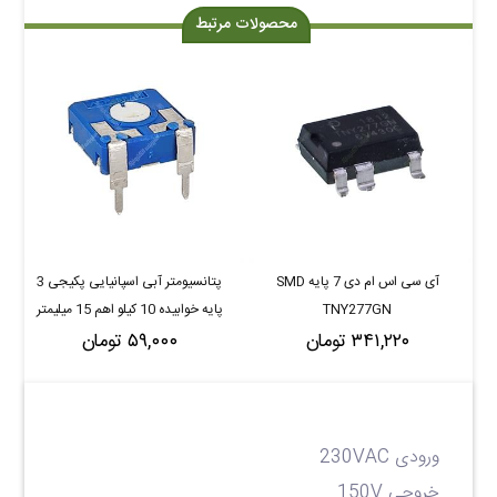
محصولات مرتبط
آی سی اس ام دی 7 پایه SMD
پتانسیومتر آبی اسپانیایی پکیجی 3
TNY277GN
پایه خوابیده 10 کیلو اهم 15 میلیمتر
۳۴۱,۲۲۰ تومان
برند ای سی پی ACP PT-15 10K
۵۹,۰۰۰ تومان
ورودی 230VAC
خروجی 150V