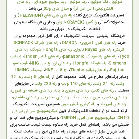
سوئیچ
،
تک سوئیچ
،
رید سوئیچ
،
رید سوئیچ جیوه ای
،
رله های
الکترونیکی (اس اس آر)
و
مبدل های ولتاژ
می باشد .
اسپرینت الکترونیک توزیع کننده
رله های هلی شان (HELISHUN)
و
محصولات کمپانی
رایکس (RAYEX) تایوان
و
دارای فروشگاه اینترنتی
قطعات الکترونیک در تهران می باشد.
فروشگاه اینترنتی اسپرینت الکترونیک دارای کامل ترین مجموعه برای
خرید
رله های امرن (امرون) OMRON
،
رله های شراک SCHRACK
اتریش
،
رله های Rayex تایوان
،
رله های Hongfa هونگفا
،
رله های
Tyco
،
رله های پاناسونیک panasonic
،
رله های فیندر Finder
،
زیمنس
Siemens
،
رله هونگفا Hongfa
،
رله های ان اچ جی NHG
،
فوجیتسو
Fujitsu
،
رله های تیانبو Tianbo
،
اچ کا ای HKE
،
لیمینگ LIMING
وسایر برندهای مطرح می باشد. مجموعه کامل از
رله های 5 ولت
،
رله 12
ولت
،
رله 24 ولت
،
رله های 110 ولت
و
رله 220 ولت
در سایزهای
مختلف :
رله های کتابی
،
رله های میلون 5 پایه
،
رله های شیشه ای امرون
،
رله های پکیجی امرن و پاناسونیک
،
رله های مخابراتی
،
رله های ماشینی
،
رله های آمپر بالا
و
رله کولری فیش خور
. همچنین اسپرینت الکترونیک
ارائه کننده انواع قطعات الکترونیک از قبیل
میکروسوییچ سی ان تی دی
CNTD
،
میکروسوییچ های امرن OMRON
و میکروسوییچ های ضد آب و
صنعتی می باشد. راهنمای کامل خرید رله بعلاوه لیست قیمت مناسب برای
شما کاربران عزیز از ایده های مهم در راه اندازی این وب سایت است
. علاوه بر موارد ذکرشده فروشگاه اینترنتی اسپرینت الکترونیک دارای انواع