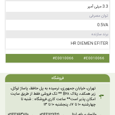
3.3 میلی آمپر
توان مصرفی
0.5VA
برند سازنده
HR DIEMEN EFITER
#E0010066
#E0010066
فروشگاه
تهران، خیابان جمهوری، نرسیده به پل حافظ، پاساژ توکل،
زیر همکف، پلاک B۲۸ ** تک فروشی فقط از طریق سایت
امکان پذیر است** ساعت کاری فروشگاه : شنبه تا
چهارشنبه ۱۰ تا ۱۷، پنجشنبه ۱۰ تا ۱۳
واتساپ، بله، ایتا
۰۲۱۶۶۷۲۷۶۲۱
۰۲۱۶۶۷۵۳۸۷۰