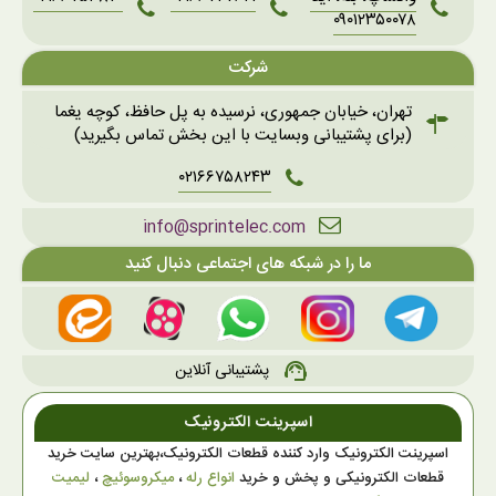
۰۹۰۱۲۳۵۰۰۷۸
شرکت
تهران، خیابان جمهوری، نرسیده به پل حافظ، کوچه یغما
(برای پشتیبانی وبسایت با این بخش تماس بگیرید)
۰۲۱۶۶۷۵۸۲۴۳
info@sprintelec.com
ما را در شبکه های اجتماعی دنبال کنید
پشتیبانی آنلاین
support_agent
اسپرینت الکترونیک
اسپرینت الکترونیک وارد کننده قطعات الکترونیک،بهترین سایت خرید
قطعات الکترونیکی و پخش و خرید
انواع رله
،
میکروسوئیچ
،
لیمیت