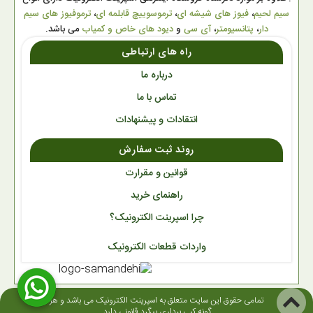
سیم لحیم
،
فیوز های شیشه ای
،
ترموسوییچ قابلمه ای
،
ترموفیوز های سیم
دار
،
پتانسیومتر
،
آی سی
و
دیود های خاص و کمیاب
می باشد.
راه های ارتباطی
درباره ما
تماس با ما
انتقادات و پیشنهادات
روند ثبت سفارش
قوانین و مقرارت
راهنمای خرید
چرا اسپرینت الکترونیک؟
واردات قطعات الکترونیک
تمامی حقوق این سایت متعلق به اسپرینت الکترونیک می باشد و هر
گونه کپی برداری پیگرد قانونی دارد.