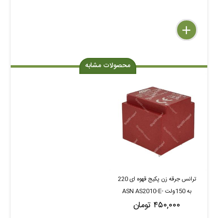
delete
remove
add
محصولات مشابه
ترانس جرقه زن پکیج قهوه ای 220
به 150ولت ASN AS2010-E-
۴۵۰,۰۰۰ تومان
0050-1500-S