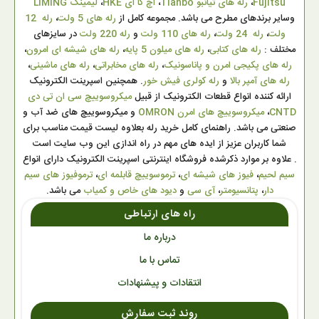
Fujitsu
،
رله های تیانبو Tianbo
،
اچ کا ای HKE
،
لیمینگ LIMING
وسایر برندهای مطرح می باشد. مجموعه کامل از
رله های 5 ولت
،
رله 12
ولت
،
رله 24 ولت
،
رله های 110 ولت
و
رله 220 ولت
در سایزهای
مختلف :
رله های کتابی
،
رله های میلون 5 پایه
،
رله های شیشه ای امرون
،
رله های پکیجی امرن و پاناسونیک
،
رله های مخابراتی
،
رله های ماشینی
،
رله های آمپر بالا
و
رله کولری فیش خور
. همچنین اسپرینت الکترونیک
ارائه کننده انواع قطعات الکترونیک از قبیل
میکروسوییچ سی ان تی دی
CNTD
،
میکروسوییچ های امرن OMRON
و میکروسوییچ های ضد آب و
صنعتی می باشد. راهنمای کامل خرید رله بعلاوه لیست قیمت مناسب برای
شما کاربران عزیز از ایده های مهم در راه اندازی این وب سایت است
. علاوه بر موارد ذکرشده فروشگاه اینترنتی اسپرینت الکترونیک دارای انواع
سیم لحیم
،
فیوز های شیشه ای
،
ترموسوییچ قابلمه ای
،
ترموفیوز های سیم
دار
،
پتانسیومتر
،
آی سی
و
دیود های خاص و کمیاب
می باشد.
راه های ارتباطی
درباره ما
تماس با ما
انتقادات و پیشنهادات
روند ثبت سفارش