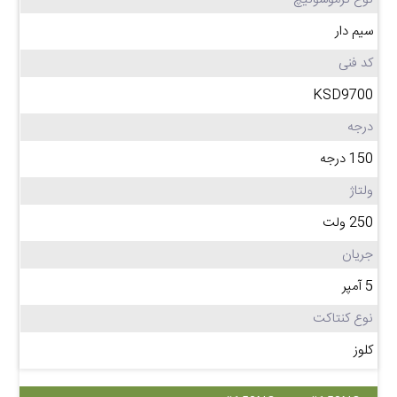
سیم دار
کد فنی
KSD9700
درجه
150 درجه
ولتاژ
250 ولت
جریان
5 آمپر
نوع کنتاکت
کلوز