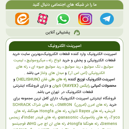
ما را در شبکه های اجتماعی دنبال کنید
پشتیبانی آنلاین
support_agent
اسپرینت الکترونیک
اسپرینت الکترونیک وارد کننده قطعات الکترونیک،بهترین سایت خرید
قطعات الکترونیکی و پخش و خرید
انواع رله
،
میکروسوئیچ
،
لیمیت
سوئیچ
،
تک سوئیچ
،
رید سوئیچ
،
رید سوئیچ جیوه ای
،
رله های
الکترونیکی (اس اس آر)
و
مبدل های ولتاژ
می باشد .
اسپرینت الکترونیک توزیع کننده
رله های هلی شان (HELISHUN)
و
محصولات کمپانی
رایکس (RAYEX) تایوان
و
دارای فروشگاه اینترنتی
قطعات الکترونیک در تهران می باشد.
فروشگاه اینترنتی اسپرینت الکترونیک دارای کامل ترین مجموعه برای
خرید
رله های امرن (امرون) OMRON
،
رله های شراک SCHRACK
اتریش
،
رله های Rayex تایوان
،
رله های Hongfa هونگفا
،
رله های
Tyco
،
رله های پاناسونیک panasonic
،
رله های فیندر Finder
،
زیمنس
Siemens
،
رله هونگفا Hongfa
،
رله های ان اچ جی NHG
،
فوجیتسو