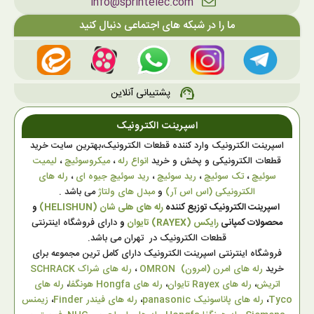
info@sprintelec.com
ما را در شبکه های اجتماعی دنبال کنید
پشتیبانی آنلاین
support_agent
اسپرینت الکترونیک
اسپرینت الکترونیک وارد کننده قطعات الکترونیک،بهترین سایت خرید
قطعات الکترونیکی و پخش و خرید
انواع رله
،
میکروسوئیچ
،
لیمیت
سوئیچ
،
تک سوئیچ
،
رید سوئیچ
،
رید سوئیچ جیوه ای
،
رله های
الکترونیکی (اس اس آر)
و
مبدل های ولتاژ
می باشد .
اسپرینت الکترونیک توزیع کننده
رله های هلی شان (HELISHUN)
و
محصولات کمپانی
رایکس (RAYEX) تایوان
و
دارای فروشگاه اینترنتی
قطعات الکترونیک در تهران می باشد.
فروشگاه اینترنتی اسپرینت الکترونیک دارای کامل ترین مجموعه برای
خرید
رله های امرن (امرون) OMRON
،
رله های شراک SCHRACK
اتریش
،
رله های Rayex تایوان
،
رله های Hongfa هونگفا
،
رله های
Tyco
،
رله های پاناسونیک panasonic
،
رله های فیندر Finder
،
زیمنس