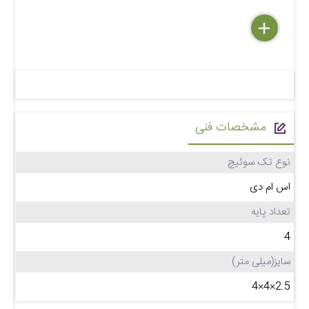
delete
remove
add
مشخصات فنی
نوع تک سوئیچ
اس ام دی
تعداد پایه
4
سایز(میلی متر)
2.5×4×4