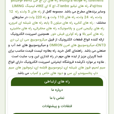
Siemens
،
رله هونگفا Hongfa
،
رله های ان اچ جی NHG
،
فوجیتسو
Fujitsu
،
رله های تیانبو Tianbo
،
اچ کا ای HKE
،
لیمینگ LIMING
وسایر برندهای مطرح می باشد. مجموعه کامل از
رله های 5 ولت
،
رله 12
ولت
،
رله 24 ولت
،
رله های 110 ولت
و
رله 220 ولت
در سایزهای
مختلف :
رله های کتابی
،
رله های میلون 5 پایه
،
رله های شیشه ای امرون
،
رله های پکیجی امرن و پاناسونیک
،
رله های مخابراتی
،
رله های ماشینی
،
رله های آمپر بالا
و
رله کولری فیش خور
. همچنین اسپرینت الکترونیک
ارائه کننده انواع قطعات الکترونیک از قبیل
میکروسوییچ سی ان تی دی
CNTD
،
میکروسوییچ های امرن OMRON
و میکروسوییچ های ضد آب و
صنعتی می باشد. راهنمای کامل خرید رله بعلاوه لیست قیمت مناسب برای
شما کاربران عزیز از ایده های مهم در راه اندازی این وب سایت است
. علاوه بر موارد ذکرشده فروشگاه اینترنتی اسپرینت الکترونیک دارای انواع
سیم لحیم
،
فیوز های شیشه ای
،
ترموسوییچ قابلمه ای
،
ترموفیوز های سیم
دار
،
پتانسیومتر
،
آی سی
و
دیود های خاص و کمیاب
می باشد.
راه های ارتباطی
درباره ما
تماس با ما
انتقادات و پیشنهادات