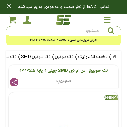
close
تمامی کالاها از نظر قیمت و موجودی به‌روز میباشند
جستجو
آخرین بروزرسانی امروز ۱۴۰۵/۵/۱۷ ساعت ۴:۵۸:۵۰ PM
قطعات الکترونیک
تک سوئیچ
تک سوئیچ SMD
تک سوییچ اس ام دی 
تک سوییچ  اس ام دی SMD چینی 4 پایه 2.5×4×4
۴*۴*۲/۵ 
share