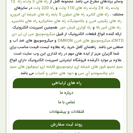
وسایر برندهای مطرح می باشد. مجموعه کامل از
رله های 5 ولت
،
رله 12
ولت
،
رله 24 ولت
،
رله های 110 ولت
و
رله 220 ولت
در سایزهای
مختلف :
رله های کتابی
،
رله های میلون 5 پایه
،
رله های شیشه ای امرون
،
رله های پکیجی امرن و پاناسونیک
،
رله های مخابراتی
،
رله های ماشینی
،
رله های آمپر بالا
و
رله کولری فیش خور
. همچنین اسپرینت الکترونیک
ارائه کننده انواع قطعات الکترونیک از قبیل
میکروسوییچ سی ان تی دی
CNTD
،
میکروسوییچ های امرن OMRON
و میکروسوییچ های ضد آب و
صنعتی می باشد. راهنمای کامل خرید رله بعلاوه لیست قیمت مناسب برای
شما کاربران عزیز از ایده های مهم در راه اندازی این وب سایت است
. علاوه بر موارد ذکرشده فروشگاه اینترنتی اسپرینت الکترونیک دارای انواع
سیم لحیم
،
فیوز های شیشه ای
،
ترموسوییچ قابلمه ای
،
ترموفیوز های سیم
دار
،
پتانسیومتر
،
آی سی
و
دیود های خاص و کمیاب
می باشد.
راه های ارتباطی
درباره ما
تماس با ما
انتقادات و پیشنهادات
روند ثبت سفارش