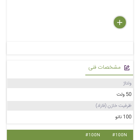
delete
remove
add
مشخصات فنی
ولتاژ
50 ولت
ظرفیت خازن (فاراد)
100 نانو
#100N
#100N