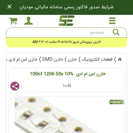
close
شرایط صدور فاکتور رسمی سامانه مالیاتی مودیان
جستجو
آخرین بروزرسانی امروز ۱۴۰۵/۵/۱۵ ساعت ۳:۱۲:۰۸ AM
قطعات الکترونیک
خازن
خازن SMD
خازن اس ام ادی 100nf 1206 50v 10%
خازن اس ام ادی  100nf 1206 50v 10%  
۱۰۰N 
share