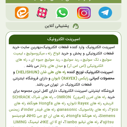
پشتیبانی آنلاین
support_agent
اسپرینت الکترونیک
اسپرینت الکترونیک وارد کننده قطعات الکترونیک،بهترین سایت خرید
قطعات الکترونیکی و پخش و خرید
انواع رله
،
میکروسوئیچ
،
لیمیت
سوئیچ
،
تک سوئیچ
،
رید سوئیچ
،
رید سوئیچ جیوه ای
،
رله های
الکترونیکی (اس اس آر)
و
مبدل های ولتاژ
می باشد .
اسپرینت الکترونیک توزیع کننده
رله های هلی شان (HELISHUN)
و
محصولات کمپانی
رایکس (RAYEX) تایوان
و
دارای فروشگاه اینترنتی
قطعات الکترونیک در تهران می باشد.
فروشگاه اینترنتی اسپرینت الکترونیک دارای کامل ترین مجموعه برای
خرید
رله های امرن (امرون) OMRON
،
رله های شراک SCHRACK
اتریش
،
رله های Rayex تایوان
،
رله های Hongfa هونگفا
،
رله های
Tyco
،
رله های پاناسونیک panasonic
،
رله های فیندر Finder
،
زیمنس
Siemens
،
رله هونگفا Hongfa
،
رله های ان اچ جی NHG
،
فوجیتسو
Fujitsu
،
رله های تیانبو Tianbo
،
اچ کا ای HKE
،
لیمینگ LIMING