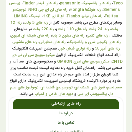
Tyco
،
رله های پاناسونیک panasonic
،
رله های فیندر Finder
،
زیمنس
Siemens
،
رله هونگفا Hongfa
،
رله های ان اچ جی NHG
،
فوجیتسو
Fujitsu
،
رله های تیانبو Tianbo
،
اچ کا ای HKE
،
لیمینگ LIMING
وسایر برندهای مطرح می باشد. مجموعه کامل از
رله های 5 ولت
،
رله 12
ولت
،
رله 24 ولت
،
رله های 110 ولت
و
رله 220 ولت
در سایزهای
مختلف :
رله های کتابی
،
رله های میلون 5 پایه
،
رله های شیشه ای امرون
،
رله های پکیجی امرن و پاناسونیک
،
رله های مخابراتی
،
رله های ماشینی
،
رله های آمپر بالا
و
رله کولری فیش خور
. همچنین اسپرینت الکترونیک
ارائه کننده انواع قطعات الکترونیک از قبیل
میکروسوییچ سی ان تی دی
CNTD
،
میکروسوییچ های امرن OMRON
و میکروسوییچ های ضد آب و
صنعتی می باشد. راهنمای کامل خرید رله بعلاوه لیست قیمت مناسب برای
شما کاربران عزیز از ایده های مهم در راه اندازی این وب سایت است
. علاوه بر موارد ذکرشده فروشگاه اینترنتی اسپرینت الکترونیک دارای انواع
سیم لحیم
،
فیوز های شیشه ای
،
ترموسوییچ قابلمه ای
،
ترموفیوز های سیم
دار
،
پتانسیومتر
،
آی سی
و
دیود های خاص و کمیاب
می باشد.
راه های ارتباطی
درباره ما
تماس با ما