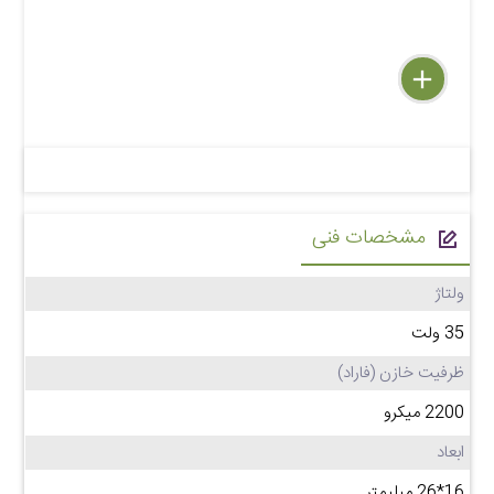
delete
remove
add
مشخصات فنی
ولتاژ
35 ولت
ظرفیت خازن (فاراد)
2200 میکرو
ابعاد
16*26 میلیمتر