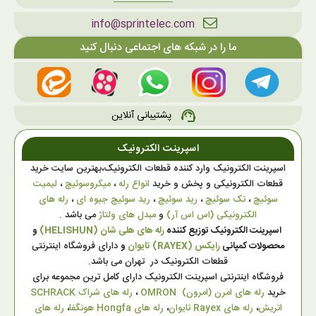
info@sprintelec.com
ما را در شبکه های اجتماعی دنبال کنید
پشتیبانی آنلاین
support_agent
اسپرینت الکترونیک
اسپرینت الکترونیک وارد کننده قطعات الکترونیک،بهترین سایت خرید
قطعات الکترونیکی و پخش و خرید
انواع رله
،
میکروسوئیچ
،
لیمیت
سوئیچ
،
تک سوئیچ
،
رید سوئیچ
،
رید سوئیچ جیوه ای
،
رله های
الکترونیکی (اس اس آر)
و
مبدل های ولتاژ
می باشد .
اسپرینت الکترونیک توزیع کننده
رله های هلی شان (HELISHUN)
و
محصولات کمپانی
رایکس (RAYEX) تایوان
و
دارای فروشگاه اینترنتی
قطعات الکترونیک در تهران می باشد.
فروشگاه اینترنتی اسپرینت الکترونیک دارای کامل ترین مجموعه برای
خرید
رله های امرن (امرون) OMRON
،
رله های شراک SCHRACK
اتریش
،
رله های Rayex تایوان
،
رله های Hongfa هونگفا
،
رله های