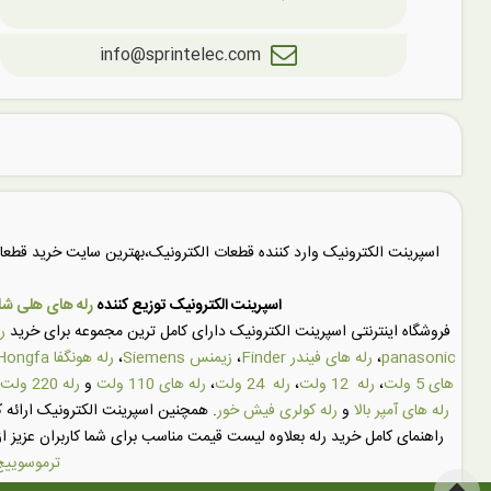
info@sprintelec.com
اسپرینت الکترونیک وارد کننده قطعات الکترونیک،بهترین سایت خرید قط
اسپرینت الکترونیک توزیع کننده
رله های هلی شان (SHUN
فروشگاه اینترنتی اسپرینت الکترونیک دارای کامل ترین مجموعه برای خرید
ر
panasonic
،
رله های فیندر Finder
،
زیمنس Siemens
،
رله هونگفا Hongfa
های 5 ولت
،
رله 12 ولت
،
رله 24 ولت
،
رله های 110 ولت
و
رله 220 ولت
رله های آمپر بالا
و
رله کولری فیش خور
. همچنین اسپرینت الکترونیک ارائه ک
راهنمای کامل خرید رله بعلاوه لیست قیمت مناسب برای شما کاربران عزیز از
ترموسوییچ 