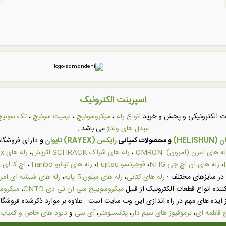
اسپرینت الکترونیک
عات الکترونیکی و پخش و خرید
انواع رله
،
میکروسوئیچ
،
لیمیت سوئیچ
،
تک سوئیچ
مبدل های ولتاژ
می باشد .
HELI)
و محصولات کمپانی
رایکس (RAYEX) تایوان
و
دارای فروشگاه 
له های امرن (امرون) OMRON
،
رله های شراک SCHRACK اتریش
،
رله های Rayex تایوان
،
رله های ان اچ جی NHG
،
فوجیتسو Fujitsu
،
رله های تیانبو Tianbo
،
اچ کا ای HKE
در سایزهای مختلف :
رله های کتابی
،
رله های میلون 5 پایه
،
رله های شیشه ای امر
ننده انواع قطعات الکترونیک از قبیل
میکروسوییچ سی ان تی دی CNTD
،
میکروسوی
 ایده های مهم در راه اندازی این وب سایت است . علاوه بر موارد ذکرشده فروشگاه
قابلمه ای
،
ترموفیوز های سیم دار
،
پتانسیومتر
،
آی سی
و
دیود های خاص و کمیاب