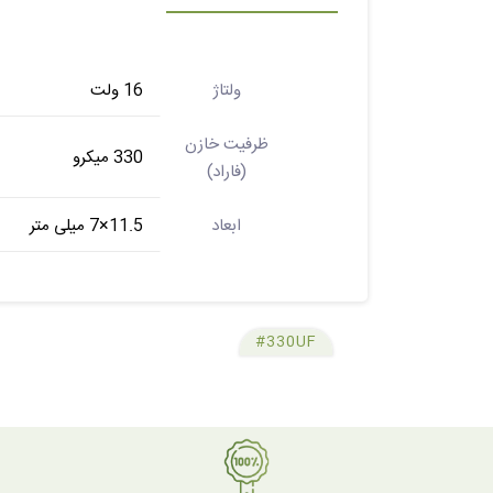
ولتاژ
16 ولت
ظرفیت خازن
330 میکرو
(فاراد)
ابعاد
11.5×7 میلی متر
#330UF