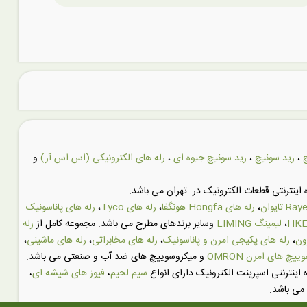
،
رید سوئیچ
،
رید سوئیچ جیوه ای
،
رله های الکترونیکی (اس اس آر)
و
اینترنتی قطعات الکترونیک در تهران می باشد.
،
رله های Hongfa هونگفا
،
رله های Tyco
،
رله های پاناسونیک
،
لیمینگ LIMING
وسایر برندهای مطرح می باشد. مجموعه کامل از
رله
ون
،
رله های پکیجی امرن و پاناسونیک
،
رله های مخابراتی
،
رله های ماشینی
،
یچ های امرن OMRON
و میکروسوییچ های ضد آب و صنعتی می باشد.
 اینترنتی اسپرینت الکترونیک دارای انواع
سیم لحیم
،
فیوز های شیشه ای
،
می باشد.