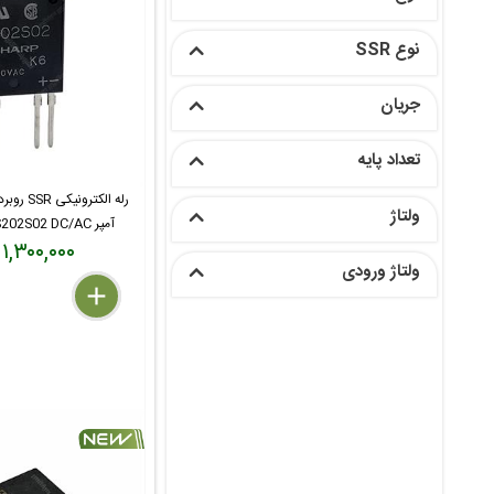
نوع SSR
جریان
تعداد پایه
ولتاژ
آمپر SSR SHARP S202S02 DC/AC
۱,۳۰۰,۰۰۰ تومان
ولتاژ ورودی
delete
remove
add