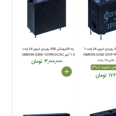
رله الکترونیکی SSR روبردی امرون 24 ولت 1
رله الکترونیکی SSR روبردی امرون 24 ولت
1.5 آمپر OMRON G3RD-101PN DC/DC
۳,۰۰۰,۰۰۰ تومان
ای 10 واحد
delete
remove
add
 تومان