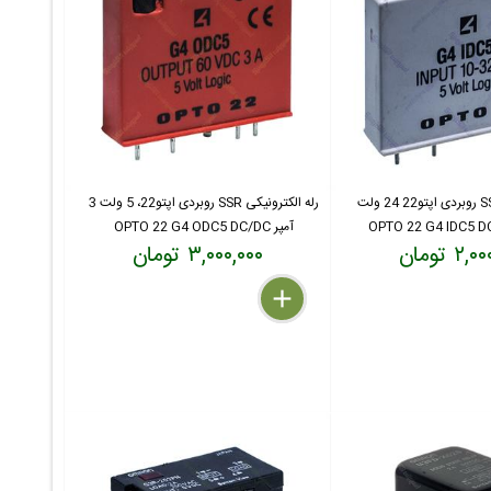
رله الکترونیکی SSR روبردی اپتو22 24 ولت
رله الکترونیکی SSR روبردی اپتو22، 5 ولت 3
آمپر OPTO 22 G4 ODC5 DC/DC
۲ تومان
۳,۰۰۰,۰۰۰ تومان
delete
remove
add