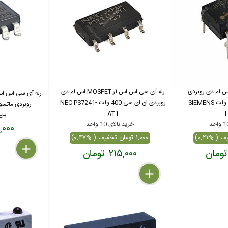
س ام دی روبردی
رله آی سی اس اس آر MOSFET اس ام دی
MOSFET زیمنس 350 ولت SIEMENS
روبردی ان ای سی 400 ولت NEC PS7241-
AT1
EH
خرید بالای 10 واحد
۲۷۰,۰۰۰
۱,۰۰۰ تومان تخفیف ( %۰.۴۷)
delete
remove
add
۲۱۵,۰۰۰ تومان
delete
remove
add