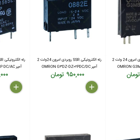
رله الکترونیکی SSR روبردی امرون 24 ولت 2
رله الکترونیکی SSR روبردی امرون 24ولت 2
آمپر OMRON G۳DZ-DZ۰۲PDC/DC
آمپر OMRON G3MB-202P DC/AC
۹۵۰,۰۰۰ تومان
۴۰۰,۰۰۰
delete
remove
add
delete
remove
add