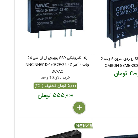
رله الکترونیکی SSR روبردی ان ان سی 24
رله الکترونیکی SSR روبردی امرون 5 ولت 2
ولت 4 آمپر NNC NNG1D-1/032F-22 4Z
DC/AC
 تومان
خرید بالای 10 واحد
۵,۰۰۰ تومان تخفیف ( %۱)
۵۵۵,۰۰۰ تومان
delete
remove
add