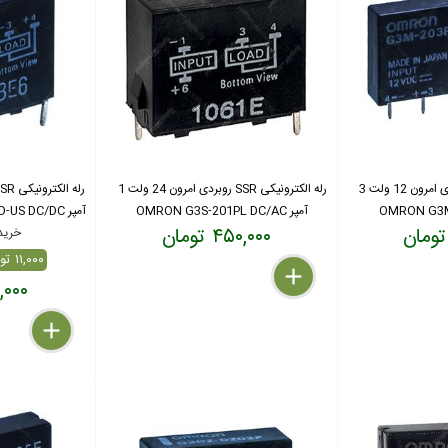
رله الکترونیکی SSR روبردی امرون 12 ولت 3
رله الکترونیکی SSR روبردی امرون 24 ولت 1
آمپر OMRON G3S-201PL DC/AC
آمپر OMRON G3SD-Z01P-PD-US DC/DC
۴۵۰,۰۰۰ تومان
خرید بال
۱۱,۰۰۰ تومان تخفیف ( %۶)
delete
remove
add
۱۷۶,۰۰۰
delete
remove
add