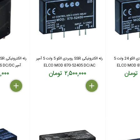
رله الکترونیکی SSR روبردی الکو 24 ولت 5
رله الکترونیکی SSR روبردی الکو 5 ولت 5 آمپر
ELCO MOD 870-52405 DC/AC
آمپر OMRON G3FD-X02S DC/DC
۲,۵۰۰,۰۰۰ تومان
۸۵۰,۰۰۰
delete
remove
add
delete
remove
add