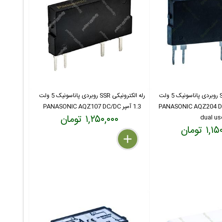
رله الکترونیکی SSR روبردی پاناسونیک 5 ولت
رله الکترونیکی SSR روبردی پاناسونیک 5 ولت
PANASONIC AQZ204 DC/AC.D
1.3 آمپر PANASONIC AQZ107 DC/DC
۱,۲۵۰,۰۰۰ تومان
dual us
۱ تومان
delete
remove
add