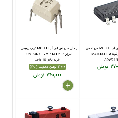
رله آی سی اس اس آر MOSFET اس ام دی
رله آی سی اس اس آر MOSFET دیپ روبردی
روبردی ماتسوشیتا MATSUSHITA
امرون OMRON G3VM-61A1-217
AQW214
خرید بالای 10 واحد
 تومان
۲,۰۰۰ تومان تخفیف ( %۱)
۳۲۰,۰۰۰ تومان
delete
remove
add