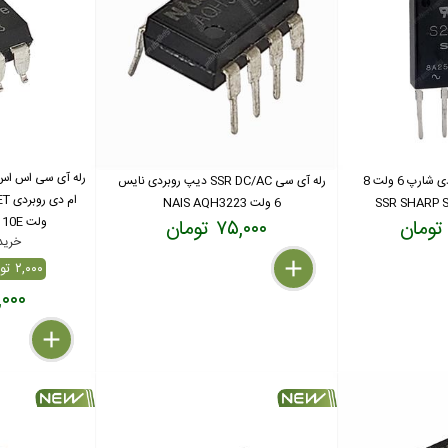
رله الکترونیکی SSR روبردی شارپ 6 ولت 8
رله آی سی SSR DC/AC دیپ روبردی نایس
6 ولت NAIS AQH3223
ولت CP CLARE LCA110E
۷۵,۰۰۰ تومان
خرید بال
delete
remove
add
۲,۰۰۰ تومان تخفیف ( %۲)
۱۳۰,۰۰۰
delete
remove
add