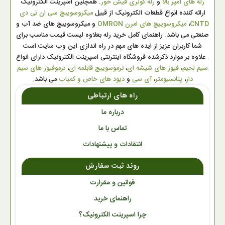
رله های آمپر بالا
و
رله کولری فیش خور
. همچنین اسپرینت الکترونیک
ارائه کننده انواع قطعات الکترونیک از قبیل
میکروسوییچ سی ان تی دی
CNTD
،
میکروسوییچ های امرن OMRON
و میکروسوییچ های ضد آب و
صنعتی می باشد. راهنمای کامل خرید رله بعلاوه لیست قیمت مناسب برای
شما کاربران عزیز از ایده های مهم در راه اندازی این وب سایت است
. علاوه بر موارد ذکرشده فروشگاه اینترنتی اسپرینت الکترونیک دارای انواع
سیم لحیم
،
فیوز های شیشه ای
،
ترموسوییچ قابلمه ای
،
ترموفیوز های سیم
دار
،
پتانسیومتر
،
آی سی
و
دیود های خاص و کمیاب
می باشد.
راه های ارتباطی
درباره ما
تماس با ما
انتقادات و پیشنهادات
روند ثبت سفارش
قوانین و مقرارت
راهنمای خرید
چرا اسپرینت الکترونیک؟