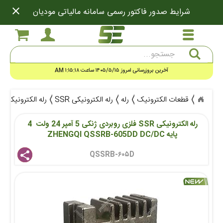
close
شرایط صدور فاکتور رسمی سامانه مالیاتی مودیان
جستجو
آخرین بروزرسانی امروز ۱۴۰۵/۵/۱۵ ساعت ۱:۱۵:۱۸ AM
قطعات الکترونیک
رله
رله الکترونیکی SSR
رله الکترونیکی ر
رله الکترونیکی SSR فلزی روبردی ژنکی 5 آمپر 24 ولت  4 
پایه ZHENGQI QSSRB-605DD DC/DC 
QSSRB-۶۰۵D 
share