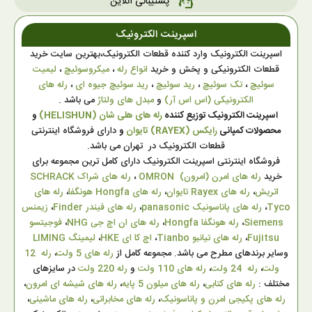
پشتیبانی آنلاین
support_agent
اسپرینت الکترونیک
اسپرینت الکترونیک وارد کننده قطعات الکترونیک،بهترین سایت خرید
قطعات الکترونیکی و پخش و خرید
انواع رله
،
میکروسوئیچ
،
لیمیت
سوئیچ
،
تک سوئیچ
،
رید سوئیچ
،
رید سوئیچ جیوه ای
،
رله های
الکترونیکی (اس اس آر)
و
مبدل های ولتاژ
می باشد .
اسپرینت الکترونیک توزیع کننده
رله های هلی شان (HELISHUN)
و
محصولات کمپانی
رایکس (RAYEX) تایوان
و
دارای فروشگاه اینترنتی
قطعات الکترونیک در تهران می باشد.
فروشگاه اینترنتی اسپرینت الکترونیک دارای کامل ترین مجموعه برای
خرید
رله های امرن (امرون) OMRON
،
رله های شراک SCHRACK
اتریش
،
رله های Rayex تایوان
،
رله های Hongfa هونگفا
،
رله های
Tyco
،
رله های پاناسونیک panasonic
،
رله های فیندر Finder
،
زیمنس
Siemens
،
رله هونگفا Hongfa
،
رله های ان اچ جی NHG
،
فوجیتسو
Fujitsu
،
رله های تیانبو Tianbo
،
اچ کا ای HKE
،
لیمینگ LIMING
وسایر برندهای مطرح می باشد. مجموعه کامل از
رله های 5 ولت
،
رله 12
ولت
،
رله 24 ولت
،
رله های 110 ولت
و
رله 220 ولت
در سایزهای
مختلف :
رله های کتابی
،
رله های میلون 5 پایه
،
رله های شیشه ای امرون
،
رله های پکیجی امرن و پاناسونیک
،
رله های مخابراتی
،
رله های ماشینی
،