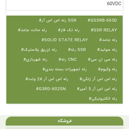
60VDC
#QSSRB-605D
#رله اس اس آر SSR
#SSR RELAY
#رله تک فاز
#رله حالت جامد
#رله جامد
#SOLID STATE RELAY
#رله سولید
#رله SSR
#رله تزریق پلاستیک
#رله سی ان سی
#رله CNC
#رله شهربازی
#رله وکیوم
#رله تجهیزات بسته بندی
#رله اس اس آر ژنکی
#رله اس اس آر 24 ولت
#رله اس اس آر 5 آمپر
#G3RD-X02SN
#رله الکترونیکی
فروشگاه