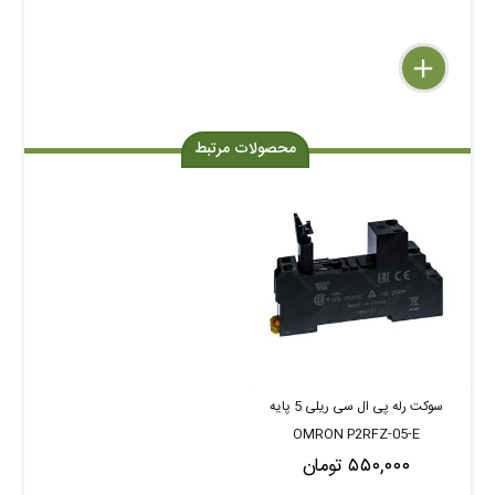
delete
remove
add
محصولات مرتبط
سوکت رله پی ال سی ریلی 5 پایه
OMRON P2RFZ-05-E
۵۵۰,۰۰۰ تومان