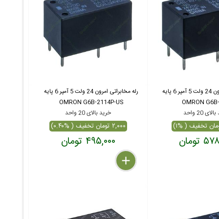
رله مخابراتی امرون 24 ولت 5 آمپر 6 پایه
رله مخابراتی امرون 24 ولت 5 آمپر 6 پایه
OMRON G6B-2114P-US
OMRON G6B-
ای 20 واحد
خرید بالای 20 واحد
۲,۰۰۰ تومان تخفیف ( %۰.۴۰)
 تومان
۴۹۵,۰۰۰ تومان
delete
remove
add