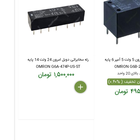
رله مخابراتی امرون 5 ولت 5 آمپر 6 پایه
رله مخابراتی دوبل امرون 24 ولت 14 پایه
OMRON G6A-474P-US-ST
OMRON G6B-2
۱,۵۰۰,۰۰۰ تومان
ای 20 واحد
delete
remove
add
 تومان