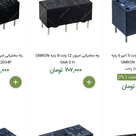
رله مخابراتی امرون 12 ولت 5 آمپر 6 پایه
رله مخابراتی امرون 12 ولت 8 پایه OMRON
2D34P
G6A-2-H
OMRON 
۲۰۷,۰۰۰ تومان
۲۷۶,۰۰۰
delete
remove
add
delete
remove
add