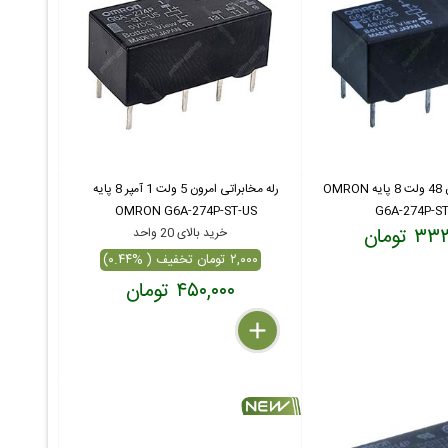
رله مخابراتی امرون 48 ولت 8 پایه OMRON
رله مخابراتی امرون 5 ولت 1 آمپر 8 پایه
OMRON G6A-274P-ST-US
G6A-274P-S
 تومان
خرید بالای 20 واحد
۲,۰۰۰ تومان تخفیف ( %۰.۴۴)
۴۵۰,۰۰۰ تومان
delete
remove
add