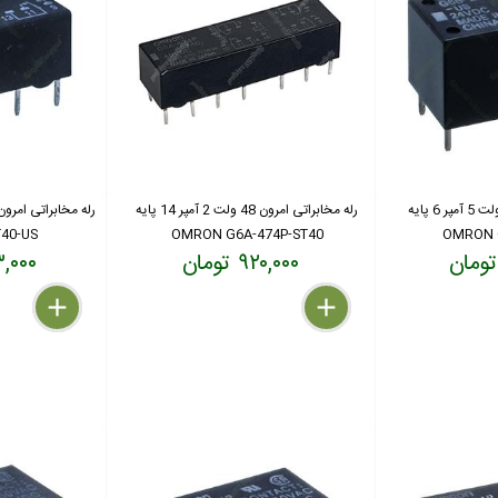
رله مخابراتی امرون 24 ولت 5 آمپر 6 پایه
رله مخابراتی امرون 48 ولت 2 آمپر 14 پایه
T40-US
OMRON G6A-474P-ST40
OMRON 
۹۲۰,۰۰۰ تومان
۳۳۳,۰۰۰
delete
remove
add
delete
remove
add