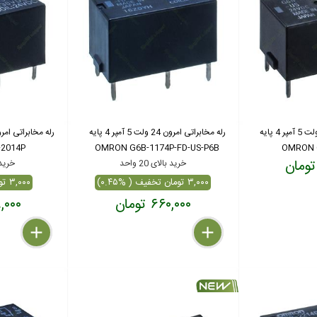
رله مخابراتی امرون 24 ولت 5 آمپر 4 پایه
رله مخابراتی امرون 24 ولت 5 آمپر 4 پایه
2014P
OMRON G6B-1174P-FD-US-P6B
OMRON 
خرید بالای 20 واحد
خرید بال
۳,۰۰۰ تومان تخفیف ( %۰.۴۵)
۳,۰۰۰ تومان تخفیف ( %۱)
۶۶۰,۰۰۰ تومان
۵۷۸,۰۰۰
delete
remove
add
delete
remove
add