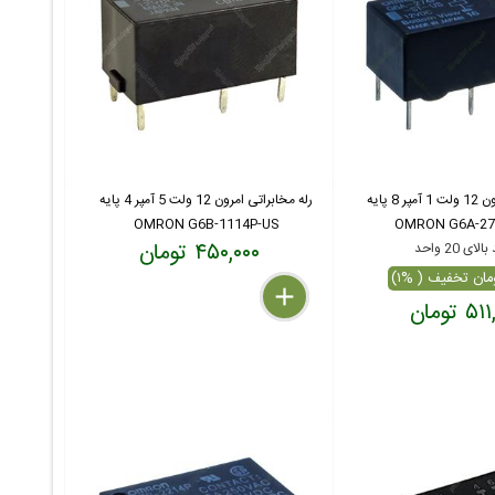
رله مخابراتی امرون 12 ولت 1 آمپر 8 پایه
رله مخابراتی امرون 12 ولت 5 آمپر 4 پایه
OMRON G6B-1114P-US
OMRON G6A-27
۴۵۰,۰۰۰ تومان
ای 20 واحد
delete
remove
add
 تومان