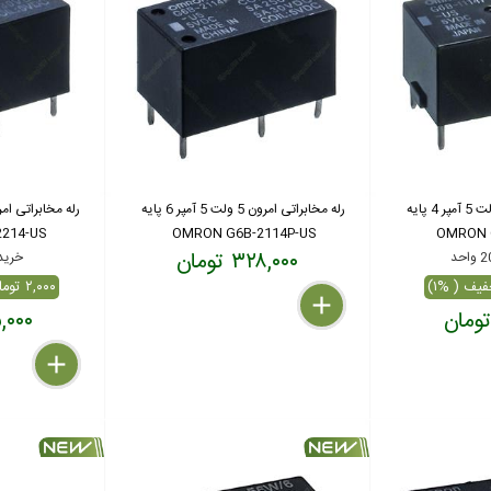
رله مخابراتی امرون 5 ولت 5 آمپر 4 پایه
رله مخابراتی امرون 5 ولت 5 آمپر 6 پایه
214-US
OMRON G6B-2114P-US
OMRON 
۳۲۸,۰۰۰ تومان
خرید بال
۲,۰۰۰ تومان تخفیف ( %۰.۴۰)
delete
remove
add
۴۹۵,۰۰۰
delete
remove
add