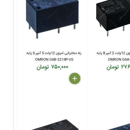
رله مخابراتی امرون 12ولت 2 آمپر 8 پایه
رله مخابراتی امرون 12ولت 5 آمپر 6 پایه
OMRON G6B-2214P-US
OMRON G6A-
 تومان
۷۵۰,۰۰۰ تومان
delete
remove
add