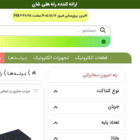
ارائه کننده رله هلی شان
آخرین بروزرسانی امروز ۱۴۰۵/۵/۱۶ ساعت ۳:۴۸:۴۵ PM
شرایط صدور فاکتور رسمی سامانه مالیاتی مودیان
قطعات الکترونیک
تجهیزات الکترونیک
بـرنــدهـا
پ
بـرنــدهـا
رل
رله امرون مخابراتی
نوع کنتاکت
جریان
تعداد پایه
ولتاژ