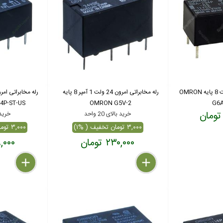
رله مخابراتی امرون 12ولت 8 پایه OMRON
رله مخابراتی امرون 24 ولت 1 آمپر 8 پایه
4P-ST-US
OMRON G5V-2
G6A
خرید بالای 20 واحد
خرید بال
۳,۰۰۰ تومان تخفیف ( %۱)
۳,۰۰۰ تومان تخفیف ( %۰.۴۰)
۲۳۰,۰۰۰ تومان
۷۵۹,۰۰۰
delete
remove
add
delete
remove
add