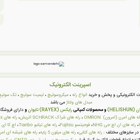
اسپرینت الکترونیک
عات الکترونیکی و پخش و خرید
انواع رله
،
میکروسوئیچ
،
لیمیت سوئیچ
،
تک سوئیچ
مبدل های ولتاژ
می باشد .
HELI)
و محصولات کمپانی
رایکس (RAYEX) تایوان
و
دارای فروشگاه 
له های امرن (امرون) OMRON
،
رله های شراک SCHRACK اتریش
،
رله های Rayex تایوان
،
رله های ان اچ جی NHG
،
فوجیتسو Fujitsu
،
رله های تیانبو Tianbo
،
اچ کا ای HKE
در سایزهای مختلف :
رله های کتابی
،
رله های میلون 5 پایه
،
رله های شیشه ای امر
ننده انواع قطعات الکترونیک از قبیل
میکروسوییچ سی ان تی دی CNTD
،
میکروسوی