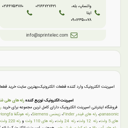
واتساپ، بله،
۰۲۱۶۶۷۲۷۶۲۱
۰۲۱۶۶۷۵۳۸۷۰
ایتا
۰۹۰۱۲۳۵۰۰۷۸
info@sprintelec.com
اسپرینت الکترونیک وارد کننده قطعات الکترونیک،بهترین سایت خرید قط
اسپرینت الکترونیک توزیع کننده
رله های هلی شان (SHUN
فروشگاه اینترنتی اسپرینت الکترونیک دارای کامل ترین مجموعه برای خرید
ر
panasonic
،
رله های فیندر Finder
،
زیمنس Siemens
،
رله هونگفا Hongfa
های 5 ولت
،
رله 12 ولت
،
رله 24 ولت
،
رله های 110 ولت
و
رله 220 ولت
رله های آمپر بالا
و
رله کولری فیش خور
. همچنین اسپرینت الکترونیک ارائه ک