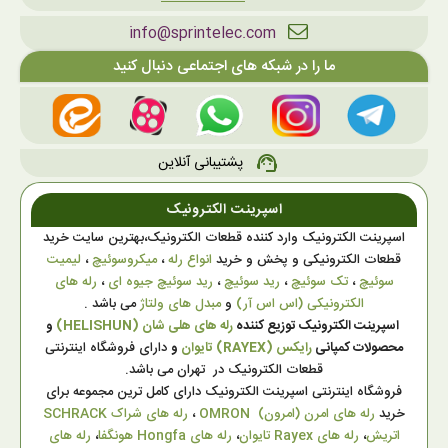
info@sprintelec.com
ما را در شبکه های اجتماعی دنبال کنید
پشتیبانی آنلاین
support_agent
اسپرینت الکترونیک
اسپرینت الکترونیک وارد کننده قطعات الکترونیک،بهترین سایت خرید
قطعات الکترونیکی و پخش و خرید
انواع رله
،
میکروسوئیچ
،
لیمیت
سوئیچ
،
تک سوئیچ
،
رید سوئیچ
،
رید سوئیچ جیوه ای
،
رله های
الکترونیکی (اس اس آر)
و
مبدل های ولتاژ
می باشد .
اسپرینت الکترونیک توزیع کننده
رله های هلی شان (HELISHUN)
و
محصولات کمپانی
رایکس (RAYEX) تایوان
و
دارای فروشگاه اینترنتی
قطعات الکترونیک در تهران می باشد.
فروشگاه اینترنتی اسپرینت الکترونیک دارای کامل ترین مجموعه برای
خرید
رله های امرن (امرون) OMRON
،
رله های شراک SCHRACK
اتریش
،
رله های Rayex تایوان
،
رله های Hongfa هونگفا
،
رله های