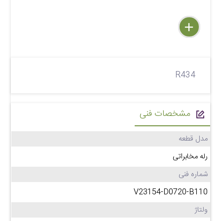
delete
remove
add
R434
مشخصات فنی
مدل قطعه
رله مخابراتی
شماره فنی
V23154-D0720-B110
ولتاژ