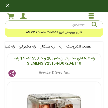
close
جستجو
آخرین بروزرسانی امروز ۱۴۰۵/۵/۱۵ ساعت ۳:۱۹:۲۶ AM
قطعات الکترونیک
رله
رله سیگنال
رله مخابراتی
رله شیشه ای مخابراتی زیمنس
رله شیشه ای مخابراتی زیمنس 20 ولت 550 اهم 14 پایه 
SIEMENS V23154-D0720-B110
V۲۳۱۵۴-DO۷۲۰-B۱۱۰ 
share