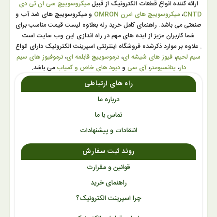
ارائه کننده انواع قطعات الکترونیک از قبیل
میکروسوییچ سی ان تی دی
CNTD
،
میکروسوییچ های امرن OMRON
و میکروسوییچ های ضد آب و
صنعتی می باشد. راهنمای کامل خرید رله بعلاوه لیست قیمت مناسب برای
شما کاربران عزیز از ایده های مهم در راه اندازی این وب سایت است
. علاوه بر موارد ذکرشده فروشگاه اینترنتی اسپرینت الکترونیک دارای انواع
سیم لحیم
،
فیوز های شیشه ای
،
ترموسوییچ قابلمه ای
،
ترموفیوز های سیم
دار
،
پتانسیومتر
،
آی سی
و
دیود های خاص و کمیاب
می باشد.
راه های ارتباطی
درباره ما
تماس با ما
انتقادات و پیشنهادات
روند ثبت سفارش
قوانین و مقرارت
راهنمای خرید
چرا اسپرینت الکترونیک؟