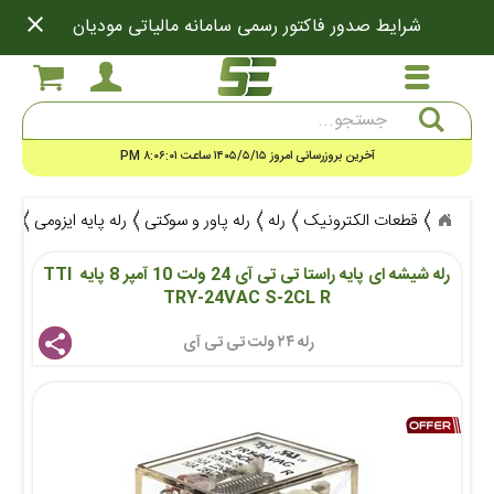
close
شرایط صدور فاکتور رسمی سامانه مالیاتی مودیان
جستجو
آخرین بروزرسانی امروز ۱۴۰۵/۵/۱۵ ساعت ۸:۰۶:۰۱ PM
قطعات الکترونیک
رله
رله پاور و سوکتی
رله پایه ایزومی
رله شی
رله شیشه ای پایه راستا تی تی آی 24 ولت 10 آمپر 8 پایه TTI 
TRY-24VAC S-2CL R
رله ۲۴ ولت تی تی آی 
share