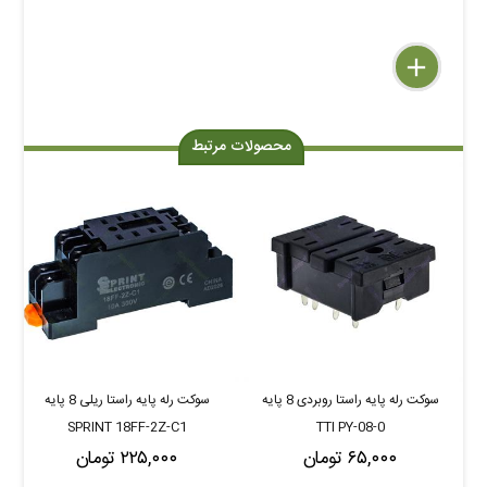
delete
remove
add
محصولات مرتبط
سوکت رله پایه راستا روبردی 8 پایه
سوکت رله پایه راستا ریلی 8 پایه
SPRINT 18FF-2Z-C1
TTI PY-08-0
۶۵,۰۰۰ تومان
۲۲۵,۰۰۰ تومان