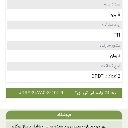
تعداد پایه
8 پایه
برند سازنده
TTI
کشور سازنده
تایوان
نوع کنتاکت
2 کنتاکت DPDT
#رله 24 ولت تی تی آی
#TRY-24VAC-S-2CL R
فروشگاه
تهران، خیابان جمهوری، نرسیده به پل حافظ، پاساژ توکل،