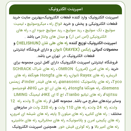
اسپرینت الکترونیک
اسپرینت الکترونیک وارد کننده قطعات الکترونیک،بهترین سایت خرید
قطعات الکترونیکی و پخش و خرید
انواع رله
،
میکروسوئیچ
،
لیمیت
سوئیچ
،
تک سوئیچ
،
رید سوئیچ
،
رید سوئیچ جیوه ای
،
رله های
الکترونیکی (اس اس آر)
و
مبدل های ولتاژ
می باشد .
اسپرینت الکترونیک توزیع کننده
رله های هلی شان (HELISHUN)
و
محصولات کمپانی
رایکس (RAYEX) تایوان
و
دارای فروشگاه اینترنتی
قطعات الکترونیک در تهران می باشد.
فروشگاه اینترنتی اسپرینت الکترونیک دارای کامل ترین مجموعه برای
خرید
رله های امرن (امرون) OMRON
،
رله های شراک SCHRACK
اتریش
،
رله های Rayex تایوان
،
رله های Hongfa هونگفا
،
رله های
Tyco
،
رله های پاناسونیک panasonic
،
رله های فیندر Finder
،
زیمنس
Siemens
،
رله هونگفا Hongfa
،
رله های ان اچ جی NHG
،
فوجیتسو
Fujitsu
،
رله های تیانبو Tianbo
،
اچ کا ای HKE
،
لیمینگ LIMING
وسایر برندهای مطرح می باشد. مجموعه کامل از
رله های 5 ولت
،
رله 12
ولت
،
رله 24 ولت
،
رله های 110 ولت
و
رله 220 ولت
در سایزهای
مختلف :
رله های کتابی
،
رله های میلون 5 پایه
،
رله های شیشه ای امرون
،
رله های پکیجی امرن و پاناسونیک
،
رله های مخابراتی
،
رله های ماشینی
،
رله های آمپر بالا
و
رله کولری فیش خور
. همچنین اسپرینت الکترونیک