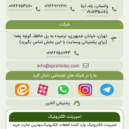
واتساپ، بله، ایتا
۰۲۱۶۶۷۲۷۶۲۱
۰۲۱۶۶۷۵۳۸۷۰
۰۹۰۱۲۳۵۰۰۷۸
شرکت
تهران، خیابان جمهوری، نرسیده به پل حافظ، کوچه یغما
(برای پشتیبانی وبسایت با این بخش تماس بگیرید)
۰۲۱۶۶۷۵۸۲۴۳
info@sprintelec.com
ما را در شبکه های اجتماعی دنبال کنید
پشتیبانی آنلاین
support_agent
اسپرینت الکترونیک
اسپرینت الکترونیک وارد کننده قطعات الکترونیک،بهترین سایت خرید