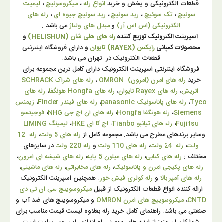
قطعات الکترونیکی و پخش و خرید
انواع رله
،
میکروسوئیچ
،
لیمیت
سوئیچ
،
تک سوئیچ
،
رید سوئیچ
،
رید سوئیچ جیوه ای
،
رله های
الکترونیکی (اس اس آر)
و
مبدل های ولتاژ
می باشد .
اسپرینت الکترونیک توزیع کننده
رله های هلی شان (HELISHUN)
و
محصولات کمپانی
رایکس (RAYEX) تایوان
و
دارای فروشگاه اینترنتی
قطعات الکترونیک در تهران می باشد.
فروشگاه اینترنتی اسپرینت الکترونیک دارای کامل ترین مجموعه برای
خرید
رله های امرن (امرون) OMRON
،
رله های شراک SCHRACK
اتریش
،
رله های Rayex تایوان
،
رله های Hongfa هونگفا
،
رله های
Tyco
،
رله های پاناسونیک panasonic
،
رله های فیندر Finder
،
زیمنس
Siemens
،
رله هونگفا Hongfa
،
رله های ان اچ جی NHG
،
فوجیتسو
Fujitsu
،
رله های تیانبو Tianbo
،
اچ کا ای HKE
،
لیمینگ LIMING
وسایر برندهای مطرح می باشد. مجموعه کامل از
رله های 5 ولت
،
رله 12
ولت
،
رله 24 ولت
،
رله های 110 ولت
و
رله 220 ولت
در سایزهای
مختلف :
رله های کتابی
،
رله های میلون 5 پایه
،
رله های شیشه ای امرون
،
رله های پکیجی امرن و پاناسونیک
،
رله های مخابراتی
،
رله های ماشینی
،
رله های آمپر بالا
و
رله کولری فیش خور
. همچنین اسپرینت الکترونیک
ارائه کننده انواع قطعات الکترونیک از قبیل
میکروسوییچ سی ان تی دی
CNTD
،
میکروسوییچ های امرن OMRON
و میکروسوییچ های ضد آب و
صنعتی می باشد. راهنمای کامل خرید رله بعلاوه لیست قیمت مناسب برای