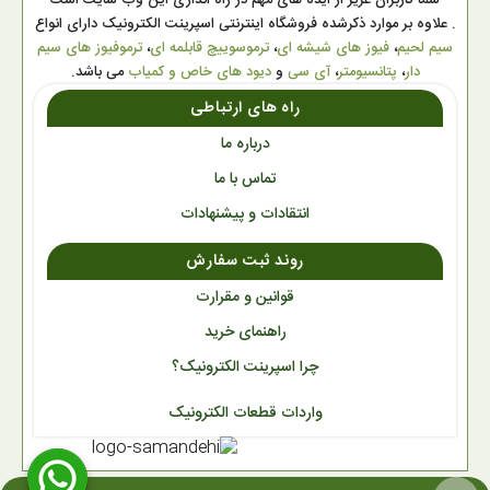
شما کاربران عزیز از ایده های مهم در راه اندازی این وب سایت است
. علاوه بر موارد ذکرشده فروشگاه اینترنتی اسپرینت الکترونیک دارای انواع
سیم لحیم
،
فیوز های شیشه ای
،
ترموسوییچ قابلمه ای
،
ترموفیوز های سیم
دار
،
پتانسیومتر
،
آی سی
و
دیود های خاص و کمیاب
می باشد.
راه های ارتباطی
درباره ما
تماس با ما
انتقادات و پیشنهادات
روند ثبت سفارش
قوانین و مقرارت
راهنمای خرید
چرا اسپرینت الکترونیک؟
واردات قطعات الکترونیک