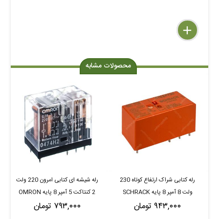
delete
remove
add
محصولات مشابه
رله کتابی شراک ارتفاع کوتاه 230
رله شیشه ای کتابی امرون 220 ولت
ولت 8 آمپر 8 پایه SCHRACK
2 کنتاکت 5 آمپر 8 پایه OMRON
۹۴۳,۰۰۰ تومان
RTE24730
۷۹۳,۰۰۰ تومان
G2R-2