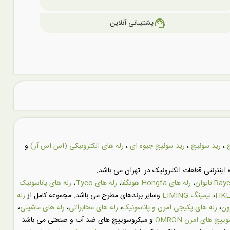
support_agent
پشتیبانی آنلاین
،
رید سوئیچ
،
رید سوئیچ جیوه ای
،
رله های الکترونیکی (اس اس آر)
و
اینترنتی قطعات الکترونیک در تهران می باشد.
،
رله های Hongfa هونگفا
،
رله های Tyco
،
رله های پاناسونیک
،
لیمینگ LIMING
وسایر برندهای مطرح می باشد. مجموعه کامل از
رله
ون
،
رله های پکیجی امرن و پاناسونیک
،
رله های مخابراتی
،
رله های ماشینی
،
یچ های امرن OMRON
و میکروسوییچ های ضد آب و صنعتی می باشد.