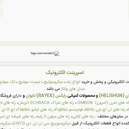
اسپرینت الکترونیک
عات الکترونیکی و پخش و خرید
انواع رله
،
میکروسوئیچ
،
لیمیت سوئیچ
،
تک سوئیچ
مبدل های ولتاژ
می باشد .
HELI)
و محصولات کمپانی
رایکس (RAYEX) تایوان
و
دارای فروشگاه 
له های امرن (امرون) OMRON
،
رله های شراک SCHRACK اتریش
،
رله های Rayex تایوان
،
رله های ان اچ جی NHG
،
فوجیتسو Fujitsu
،
رله های تیانبو Tianbo
،
اچ کا ای HKE
در سایزهای مختلف :
رله های کتابی
،
رله های میلون 5 پایه
،
رله های شیشه ای امر
ننده انواع قطعات الکترونیک از قبیل
میکروسوییچ سی ان تی دی CNTD
،
میکروسوی