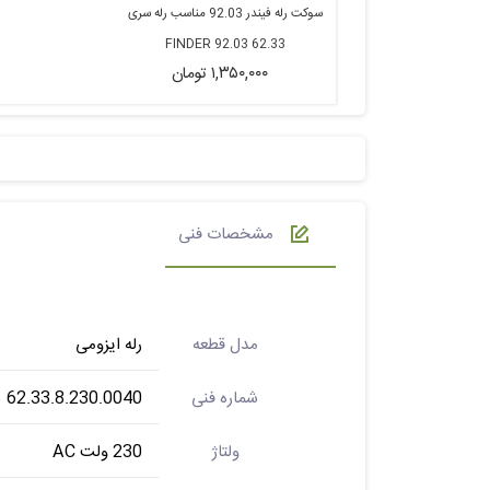
سوکت رله فیندر 92.03 مناسب رله سری
62.33 FINDER 92.03
۱,۳۵۰,۰۰۰ تومان
مشخصات فنی
مدل قطعه
رله ایزومی
شماره فنی
62.33.8.230.0040
ولتاژ
230 ولت AC