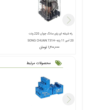
رله شیشه ای پاور سانگ چوآن 220 ولت
20 آمپر 11 پایه SONG CHUAN 731H-
۱,۲۰۰,۰۰۰ تومان
TPDT-C
محصولات مرتبط