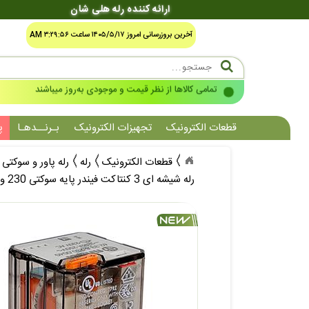
ارائه کننده رله هلی شان
آخرین بروزرسانی امروز ۱۴۰۵/۵/۱۷ ساعت ۳:۲۹:۵۶ AM
شرایط صدور فاکتور رسمی سامانه مالیاتی مودیان
قطعات الکترونیک
تجهیزات الکترونیک
بـرنــدهـا
پ
قطعات الکترونیک
رله
رله پاور و سوکتی
رله شیشه ای 3 کنتاکت فیندر پایه سوکتی 230 ولت ای سی 16 آمپر 11 پایه FINDER 62.33.8.230.0040