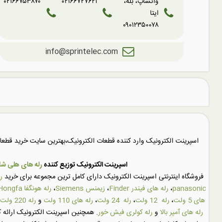
واتساپ، بله،
۰۲۱۶۶۷۲۷۶۲۱
۰۲۱۶۶۷۵۳۸۷۰
ایتا
۰۹۰۱۲۳۵۰۰۷۸
info@sprintelec.com
اسپرینت الکترونیک وارد کننده قطعات الکترونیک،بهترین سایت خرید قط
اسپرینت الکترونیک توزیع کننده
رله های هلی شان (SHUN
فروشگاه اینترنتی اسپرینت الکترونیک دارای کامل ترین مجموعه برای خرید
ر
panasonic
،
رله های فیندر Finder
،
زیمنس Siemens
،
رله هونگفا Hongfa
های 5 ولت
،
رله 12 ولت
،
رله 24 ولت
،
رله های 110 ولت
و
رله 220 ولت
رله های آمپر بالا
و
رله کولری فیش خور
. همچنین اسپرینت الکترونیک ارائه ک