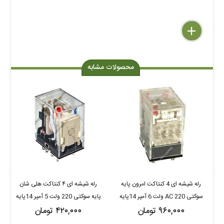
delete
remove
add
محصولات مشابه
رله شیشه ای 4 کنتاکت امرون پایه
رله شیشه ای ۴ کنتاکت هلی شان
سوکتی 220 AC ولت 6 آمپر 14پایه
پایه سوکتی 220 ولت 5 آمپر 14پایه
۹۶۰,۰۰۰ تومان
OMRON MY4N-GS
۴۲۰,۰۰۰ تومان
18f HELISHUN HLS-4453