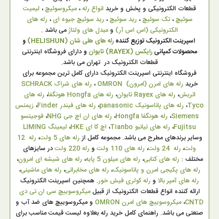
قطعات الکترونیکی و پخش و خرید
انواع رله
،
میکروسوئیچ
،
لیمیت
سوئیچ
،
تک سوئیچ
،
رید سوئیچ
،
رید سوئیچ جیوه ای
،
رله های
الکترونیکی (اس اس آر)
و
مبدل های ولتاژ
می باشد .
اسپرینت الکترونیک توزیع کننده
رله های هلی شان (HELISHUN)
و
محصولات کمپانی
رایکس (RAYEX) تایوان
و
دارای فروشگاه اینترنتی
قطعات الکترونیک در تهران می باشد.
فروشگاه اینترنتی اسپرینت الکترونیک دارای کامل ترین مجموعه برای
خرید
رله های امرن (امرون) OMRON
،
رله های شراک SCHRACK
اتریش
،
رله های Rayex تایوان
،
رله های Hongfa هونگفا
،
رله های
Tyco
،
رله های پاناسونیک panasonic
،
رله های فیندر Finder
،
زیمنس
Siemens
،
رله هونگفا Hongfa
،
رله های ان اچ جی NHG
،
فوجیتسو
Fujitsu
،
رله های تیانبو Tianbo
،
اچ کا ای HKE
،
لیمینگ LIMING
وسایر برندهای مطرح می باشد. مجموعه کامل از
رله های 5 ولت
،
رله 12
ولت
،
رله 24 ولت
،
رله های 110 ولت
و
رله 220 ولت
در سایزهای
مختلف :
رله های کتابی
،
رله های میلون 5 پایه
،
رله های شیشه ای امرون
،
رله های پکیجی امرن و پاناسونیک
،
رله های مخابراتی
،
رله های ماشینی
،
رله های آمپر بالا
و
رله کولری فیش خور
. همچنین اسپرینت الکترونیک
ارائه کننده انواع قطعات الکترونیک از قبیل
میکروسوییچ سی ان تی دی
CNTD
،
میکروسوییچ های امرن OMRON
و میکروسوییچ های ضد آب و
صنعتی می باشد. راهنمای کامل خرید رله بعلاوه لیست قیمت مناسب برای