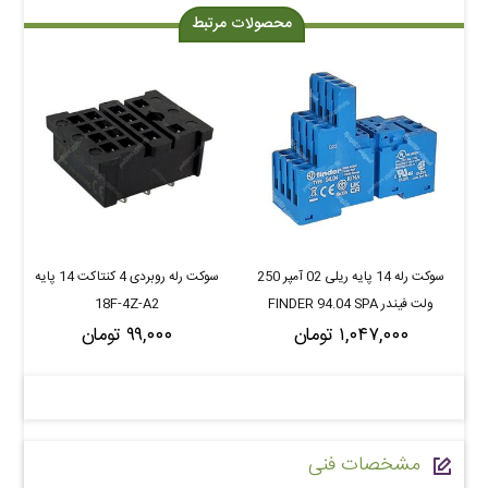
محصولات مرتبط
سوکت رله 14 پایه ریلی 02 آمپر 250
سوکت رله روبردی 4 کنتاکت 14 پایه
ولت فیندر FINDER 94.04 SPA
18F-4Z-A2
سری 58 و 55
۱,۰۴۷,۰۰۰ تومان
۹۹,۰۰۰ تومان
مشخصات فنی