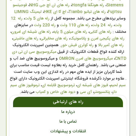
Siemens
،
رله هونگفا Hongfa
،
رله های ان اچ جی NHG
،
فوجیتسو
Fujitsu
،
رله های تیانبو Tianbo
،
اچ کا ای HKE
،
لیمینگ LIMING
وسایر برندهای مطرح می باشد. مجموعه کامل از
رله های 5 ولت
،
رله 12
ولت
،
رله 24 ولت
،
رله های 110 ولت
و
رله 220 ولت
در سایزهای
مختلف :
رله های کتابی
،
رله های میلون 5 پایه
،
رله های شیشه ای امرون
،
رله های پکیجی امرن و پاناسونیک
،
رله های مخابراتی
،
رله های ماشینی
،
رله های آمپر بالا
و
رله کولری فیش خور
. همچنین اسپرینت الکترونیک
ارائه کننده انواع قطعات الکترونیک از قبیل
میکروسوییچ سی ان تی دی
CNTD
،
میکروسوییچ های امرن OMRON
و میکروسوییچ های ضد آب و
صنعتی می باشد. راهنمای کامل خرید رله بعلاوه لیست قیمت مناسب برای
شما کاربران عزیز از ایده های مهم در راه اندازی این وب سایت است
. علاوه بر موارد ذکرشده فروشگاه اینترنتی اسپرینت الکترونیک دارای انواع
سیم لحیم
،
فیوز های شیشه ای
،
ترموسوییچ قابلمه ای
،
ترموفیوز های سیم
دار
،
پتانسیومتر
،
آی سی
و
دیود های خاص و کمیاب
می باشد.
راه های ارتباطی
درباره ما
تماس با ما
انتقادات و پیشنهادات