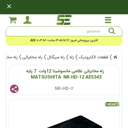
close
جستجو
آخرین بروزرسانی امروز ۱۴۰۵/۵/۱۷ ساعت ۸:۰۳:۵۶ AM
قطعات الکترونیک
رله
رله سیگنال
رله مخابراتی
رله مخابراتی نظامی ماتسو
رله مخابراتی نظامی ماتسوشیتا 12ولت  7 پایه  
MATSUSHITA  NR-HD-12 AE5343    
NR-HD-۱۲ 
share