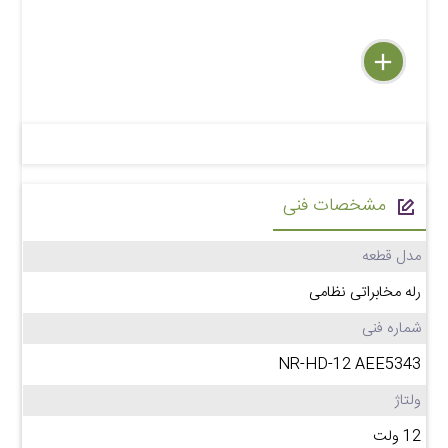
delete
remove
add
مشخصات فنی
مدل قطعه
رله مخابراتی نظامی
شماره فنی
NR-HD-12 AEE5343
ولتاژ
12 ولت