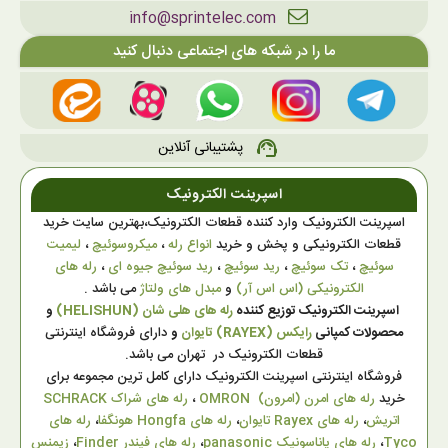
info@sprintelec.com
ما را در شبکه های اجتماعی دنبال کنید
پشتیبانی آنلاین
support_agent
اسپرینت الکترونیک
اسپرینت الکترونیک وارد کننده قطعات الکترونیک،بهترین سایت خرید
قطعات الکترونیکی و پخش و خرید
انواع رله
،
میکروسوئیچ
،
لیمیت
سوئیچ
،
تک سوئیچ
،
رید سوئیچ
،
رید سوئیچ جیوه ای
،
رله های
الکترونیکی (اس اس آر)
و
مبدل های ولتاژ
می باشد .
اسپرینت الکترونیک توزیع کننده
رله های هلی شان (HELISHUN)
و
محصولات کمپانی
رایکس (RAYEX) تایوان
و
دارای فروشگاه اینترنتی
قطعات الکترونیک در تهران می باشد.
فروشگاه اینترنتی اسپرینت الکترونیک دارای کامل ترین مجموعه برای
خرید
رله های امرن (امرون) OMRON
،
رله های شراک SCHRACK
اتریش
،
رله های Rayex تایوان
،
رله های Hongfa هونگفا
،
رله های
Tyco
،
رله های پاناسونیک panasonic
،
رله های فیندر Finder
،
زیمنس