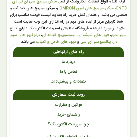
ارائه کننده انواع قطعات الکترونیک از قبیل
میکروسوییچ سی ان تی دی
CNTD
،
میکروسوییچ های امرن OMRON
و میکروسوییچ های ضد آب و
صنعتی می باشد. راهنمای کامل خرید رله بعلاوه لیست قیمت مناسب برای
شما کاربران عزیز از ایده های مهم در راه اندازی این وب سایت است
. علاوه بر موارد ذکرشده فروشگاه اینترنتی اسپرینت الکترونیک دارای انواع
سیم لحیم
،
فیوز های شیشه ای
،
ترموسوییچ قابلمه ای
،
ترموفیوز های سیم
دار
،
پتانسیومتر
،
آی سی
و
دیود های خاص و کمیاب
می باشد.
راه های ارتباطی
درباره ما
تماس با ما
انتقادات و پیشنهادات
روند ثبت سفارش
قوانین و مقرارت
راهنمای خرید
چرا اسپرینت الکترونیک؟