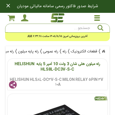
close
شرایط صدور فاکتور رسمی سامانه مالیاتی مودیان
جستجو
آخرین بروزرسانی امروز ۱۴۰۵/۵/۱۵ ساعت ۶:۳۴:۲۸ AM
قطعات الکترونیک
رله
رله عمومی
رله پایه میلون
رله میلون هلی شان 3 ولت 10 آم
رله میلون هلی شان 3 ولت 10 آمپر 5 پایه HELISHUN 
HLS8L-DC3V-S-C
 HELISHUN HLS۸L-DC۳V-S-C MILON RELAY ۵PIN ۳V 
۱۰A 
share