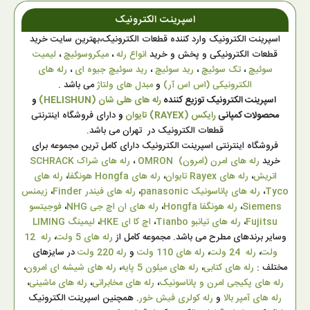
اسپرینت الکترونیک
اسپرینت الکترونیک وارد کننده قطعات الکترونیک،بهترین سایت خرید
قطعات الکترونیکی و پخش و خرید
انواع رله
،
میکروسوئیچ
،
لیمیت
سوئیچ
،
تک سوئیچ
،
رید سوئیچ
،
رید سوئیچ جیوه ای
،
رله های
الکترونیکی (اس اس آر)
و
مبدل های ولتاژ
می باشد .
اسپرینت الکترونیک توزیع کننده
رله های هلی شان (HELISHUN)
و
محصولات کمپانی
رایکس (RAYEX) تایوان
و
دارای فروشگاه اینترنتی
قطعات الکترونیک در تهران می باشد.
فروشگاه اینترنتی اسپرینت الکترونیک دارای کامل ترین مجموعه برای
خرید
رله های امرن (امرون) OMRON
،
رله های شراک SCHRACK
اتریش
،
رله های Rayex تایوان
،
رله های Hongfa هونگفا
،
رله های
Tyco
،
رله های پاناسونیک panasonic
،
رله های فیندر Finder
،
زیمنس
Siemens
،
رله هونگفا Hongfa
،
رله های ان اچ جی NHG
،
فوجیتسو
Fujitsu
،
رله های تیانبو Tianbo
،
اچ کا ای HKE
،
لیمینگ LIMING
وسایر برندهای مطرح می باشد. مجموعه کامل از
رله های 5 ولت
،
رله 12
ولت
،
رله 24 ولت
،
رله های 110 ولت
و
رله 220 ولت
در سایزهای
مختلف :
رله های کتابی
،
رله های میلون 5 پایه
،
رله های شیشه ای امرون
،
رله های پکیجی امرن و پاناسونیک
،
رله های مخابراتی
،
رله های ماشینی
،
رله های آمپر بالا
و
رله کولری فیش خور
. همچنین اسپرینت الکترونیک