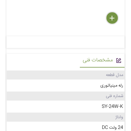
delete
remove
add
مشخصات فنی
مدل قطعه
رله مینیاتوری
شماره فنی
SY-24W-K
ولتاژ
24 ولت DC