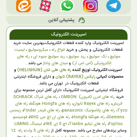
پشتیبانی آنلاین
support_agent
اسپرینت الکترونیک
اسپرینت الکترونیک وارد کننده قطعات الکترونیک،بهترین سایت خرید
قطعات الکترونیکی و پخش و خرید
انواع رله
،
میکروسوئیچ
،
لیمیت
سوئیچ
،
تک سوئیچ
،
رید سوئیچ
،
رید سوئیچ جیوه ای
،
رله های
الکترونیکی (اس اس آر)
و
مبدل های ولتاژ
می باشد .
اسپرینت الکترونیک توزیع کننده
رله های هلی شان (HELISHUN)
و
محصولات کمپانی
رایکس (RAYEX) تایوان
و
دارای فروشگاه اینترنتی
قطعات الکترونیک در تهران می باشد.
فروشگاه اینترنتی اسپرینت الکترونیک دارای کامل ترین مجموعه برای
خرید
رله های امرن (امرون) OMRON
،
رله های شراک SCHRACK
اتریش
،
رله های Rayex تایوان
،
رله های Hongfa هونگفا
،
رله های
Tyco
،
رله های پاناسونیک panasonic
،
رله های فیندر Finder
،
زیمنس
Siemens
،
رله هونگفا Hongfa
،
رله های ان اچ جی NHG
،
فوجیتسو
Fujitsu
،
رله های تیانبو Tianbo
،
اچ کا ای HKE
،
لیمینگ LIMING
وسایر برندهای مطرح می باشد. مجموعه کامل از
رله های 5 ولت
،
رله 12