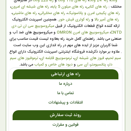
ولت
،
رله 24 ولت
،
رله های 110 ولت
و
رله 220 ولت
در سایزهای
مختلف :
رله های کتابی
،
رله های میلون 5 پایه
،
رله های شیشه ای امرون
،
رله های پکیجی امرن و پاناسونیک
،
رله های مخابراتی
،
رله های ماشینی
،
رله های آمپر بالا
و
رله کولری فیش خور
. همچنین اسپرینت الکترونیک
ارائه کننده انواع قطعات الکترونیک از قبیل
میکروسوییچ سی ان تی دی
CNTD
،
میکروسوییچ های امرن OMRON
و میکروسوییچ های ضد آب و
صنعتی می باشد. راهنمای کامل خرید رله بعلاوه لیست قیمت مناسب برای
شما کاربران عزیز از ایده های مهم در راه اندازی این وب سایت است
. علاوه بر موارد ذکرشده فروشگاه اینترنتی اسپرینت الکترونیک دارای انواع
سیم لحیم
،
فیوز های شیشه ای
،
ترموسوییچ قابلمه ای
،
ترموفیوز های سیم
دار
،
پتانسیومتر
،
آی سی
و
دیود های خاص و کمیاب
می باشد.
راه های ارتباطی
درباره ما
تماس با ما
انتقادات و پیشنهادات
روند ثبت سفارش
قوانین و مقرارت