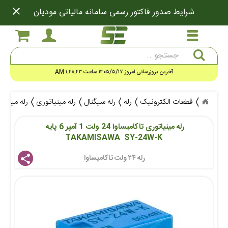
close
شرایط صدور فاکتور رسمی سامانه مالیاتی مودیان
جستجو
آخرین بروزرسانی امروز ۱۴۰۵/۵/۱۷ ساعت ۱:۴۸:۴۳ AM
قطعات الکترونیک
رله
رله سیگنال
رله مینیاتوری
رله مینیاتوری تاکامیساوا 
رله مینیاتوری تاکامیساوا 24 ولت 1 آمپر 6 پایه 
TAKAMISAWA  SY-24W-K
رله ۲۴ ولت تاکامیساوا 
share