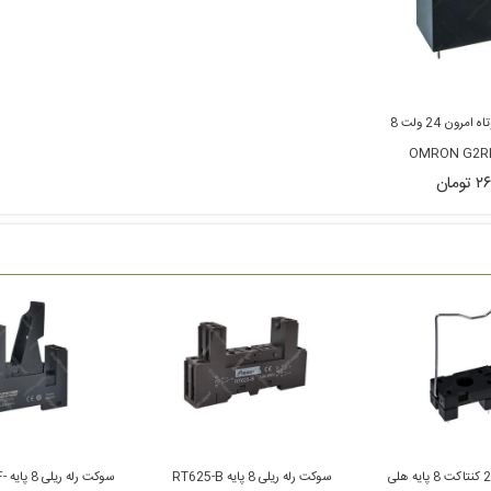
رله کتابی ارتفاع کوتاه امرون 24 ولت 8
ومان
سوکت رله روبردی 2 کنتاکت 8 پایه هلی
سوکت رله ریلی 8 پایه RT625-B
سوک