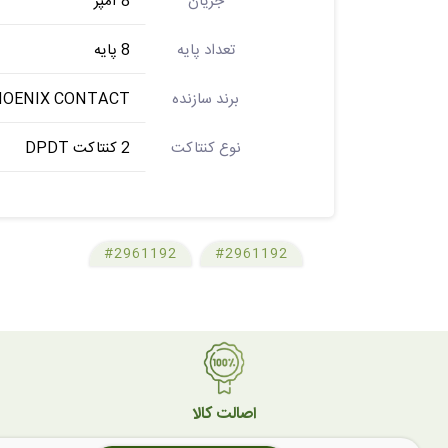
جریان
8 آمپر
تعداد پایه
8 پایه
برند سازنده
OENIX CONTACT
نوع کنتاکت
2 کنتاکت DPDT
#2961192
#2961192
اصالت کالا