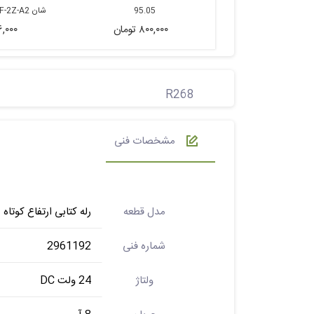
95.05
شان HELISHUN 14F-2Z-A2
۸۰۰,۰۰۰ تومان
۵۶,۰۰۰ ت
R268
مشخصات فنی
مدل قطعه
رله کتابی ارتفاع کوتاه
شماره فنی
2961192
ولتاژ
24 ولت DC