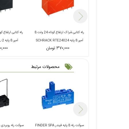
رله کتابی شراک ارتفاع کوتاه 24 ولت 8
آمپر 8 پایه SCHRACK RTE24024
آمپر 8 پایه OMRON G2RL-2
۳۷۰,۰۰۰ تومان
۲۶۰,۰۰۰ ت
محصولات مرتبط
سوکت رله 8 پایه فیندر FINDER SPA