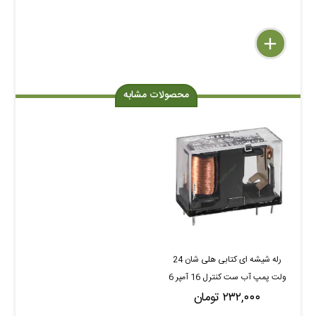
delete
remove
add
محصولات مشابه
رله شیشه ای کتابی هلی شان 24
ولت پمپ آب ست کنترل 16 آمپر 6
۲۳۲,۰۰۰ تومان
پایه HELISHUN HLS-14F2L-
DC24V-A