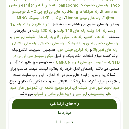
Tyco
،
رله های پاناسونیک panasonic
،
رله های فیندر Finder
،
زیمنس
Siemens
،
رله هونگفا Hongfa
،
رله های ان اچ جی NHG
،
فوجیتسو
Fujitsu
،
رله های تیانبو Tianbo
،
اچ کا ای HKE
،
لیمینگ LIMING
وسایر برندهای مطرح می باشد. مجموعه کامل از
رله های 5 ولت
،
رله 12
ولت
،
رله 24 ولت
،
رله های 110 ولت
و
رله 220 ولت
در سایزهای
مختلف :
رله های کتابی
،
رله های میلون 5 پایه
،
رله های شیشه ای امرون
،
رله های پکیجی امرن و پاناسونیک
،
رله های مخابراتی
،
رله های ماشینی
،
رله های آمپر بالا
و
رله کولری فیش خور
. همچنین اسپرینت الکترونیک
ارائه کننده انواع قطعات الکترونیک از قبیل
میکروسوییچ سی ان تی دی
CNTD
،
میکروسوییچ های امرن OMRON
و میکروسوییچ های ضد آب و
صنعتی می باشد. راهنمای کامل خرید رله بعلاوه لیست قیمت مناسب برای
شما کاربران عزیز از ایده های مهم در راه اندازی این وب سایت است
. علاوه بر موارد ذکرشده فروشگاه اینترنتی اسپرینت الکترونیک دارای انواع
سیم لحیم
،
فیوز های شیشه ای
،
ترموسوییچ قابلمه ای
،
ترموفیوز های سیم
دار
،
پتانسیومتر
،
آی سی
و
دیود های خاص و کمیاب
می باشد.
راه های ارتباطی
درباره ما
تماس با ما