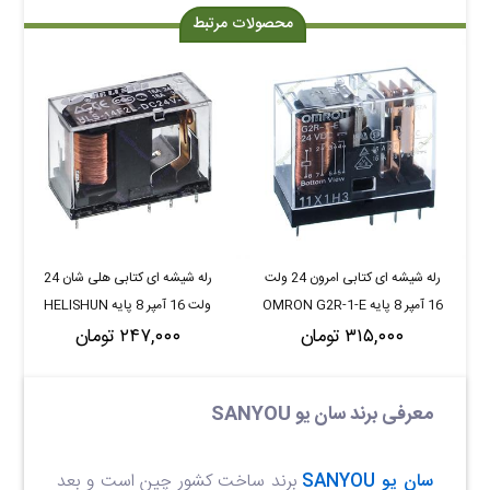
محصولات مرتبط
رله شیشه ای کتابی امرون 24 ولت
رله شیشه ای کتابی هلی شان 24
16 آمپر 8 پایه OMRON G2R-1-E
ولت 16 آمپر 8 پایه HELISHUN
۳۱۵,۰۰۰ تومان
۲۴۷,۰۰۰ تومان
HLS-14F2L-DC24V-C
معرفی برند سان یو SANYOU
سان یو SANYOU
برند ساخت کشور چین است و بعد