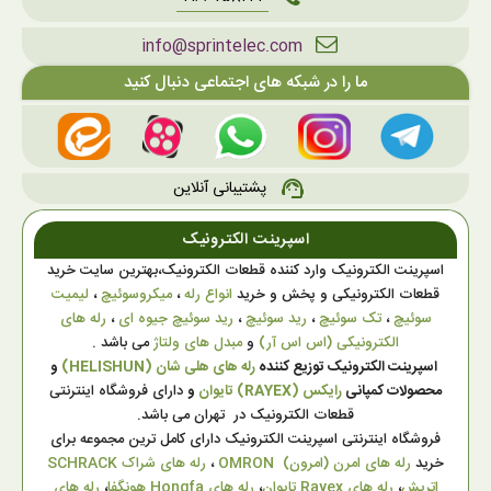
info@sprintelec.com
ما را در شبکه های اجتماعی دنبال کنید
پشتیبانی آنلاین
support_agent
اسپرینت الکترونیک
اسپرینت الکترونیک وارد کننده قطعات الکترونیک،بهترین سایت خرید
قطعات الکترونیکی و پخش و خرید
انواع رله
،
میکروسوئیچ
،
لیمیت
سوئیچ
،
تک سوئیچ
،
رید سوئیچ
،
رید سوئیچ جیوه ای
،
رله های
الکترونیکی (اس اس آر)
و
مبدل های ولتاژ
می باشد .
اسپرینت الکترونیک توزیع کننده
رله های هلی شان (HELISHUN)
و
محصولات کمپانی
رایکس (RAYEX) تایوان
و
دارای فروشگاه اینترنتی
قطعات الکترونیک در تهران می باشد.
فروشگاه اینترنتی اسپرینت الکترونیک دارای کامل ترین مجموعه برای
خرید
رله های امرن (امرون) OMRON
،
رله های شراک SCHRACK
اتریش
،
رله های Rayex تایوان
،
رله های Hongfa هونگفا
،
رله های