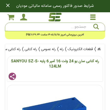
close
شرایط صدور فاکتور رسمی سامانه مالیاتی مودیان
جستجو
آخرین بروزرسانی امروز ۱۴۰۵/۵/۱۵ ساعت ۱۱:۴۹:۳۴ PM
قطعات الکترونیک
رله
رله عمومی
رله کتابی
رله کتابی سان یو 24 ولت 16 آمپر 6 پایه -S-124LM
رله کتابی سان یو 24 ولت 16 آمپر 6 پایه SANYOU SZ-S-
124LM
share