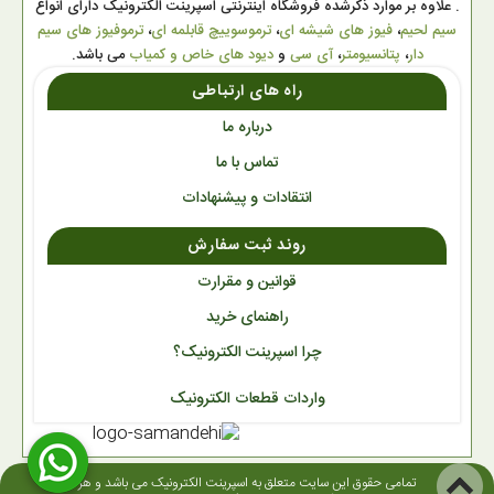
. علاوه بر موارد ذکرشده فروشگاه اینترنتی اسپرینت الکترونیک دارای انواع
سیم لحیم
،
فیوز های شیشه ای
،
ترموسوییچ قابلمه ای
،
ترموفیوز های سیم
دار
،
پتانسیومتر
،
آی سی
و
دیود های خاص و کمیاب
می باشد.
راه های ارتباطی
درباره ما
تماس با ما
انتقادات و پیشنهادات
روند ثبت سفارش
قوانین و مقرارت
راهنمای خرید
چرا اسپرینت الکترونیک؟
واردات قطعات الکترونیک
تمامی حقوق این سایت متعلق به اسپرینت الکترونیک می باشد و هر