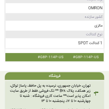
OMRON
کشور سازنده
مالزی
نوع کنتاکت
1 کنتاکت SPDT
#G8P-114P-US
#G8P-114P-US
فروشگاه
تهران، خیابان جمهوری، نرسیده به پل حافظ، پاساژ توکل،
زیر همکف، پلاک B۲۸ ** تک فروشی فقط از طریق سایت
امکان پذیر است** ساعت کاری فروشگاه : شنبه تا
چهارشنبه ۱۰ تا ۱۷، پنجشنبه ۱۰ تا ۱۳