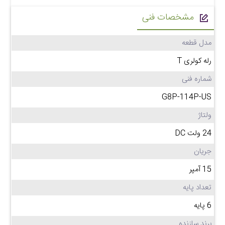
مشخصات فنی
مدل قطعه
رله کولری T
شماره فنی
G8P-114P-US
ولتاژ
24 ولت DC
جریان
15 آمپر
تعداد پایه
6 پایه
برند سازنده