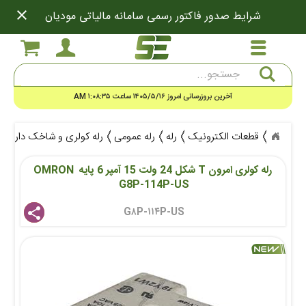
close
شرایط صدور فاکتور رسمی سامانه مالیاتی مودیان
جستجو
آخرین بروزرسانی امروز ۱۴۰۵/۵/۱۶ ساعت ۱:۰۸:۳۵ AM
قطعات الکترونیک
رله
رله عمومی
رله کولری و شاخک دار
رله 
رله کولری امرون T شکل 24 ولت 15 آمپر 6 پایه OMRON 
G8P-114P-US 
G۸P-۱۱۴P-US 
share