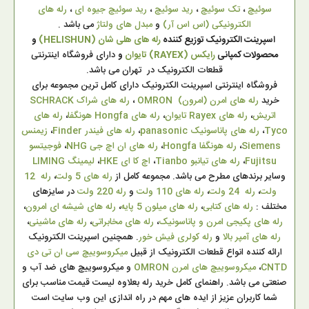
سوئیچ
،
تک سوئیچ
،
رید سوئیچ
،
رید سوئیچ جیوه ای
،
رله های
الکترونیکی (اس اس آر)
و
مبدل های ولتاژ
می باشد .
اسپرینت الکترونیک توزیع کننده
رله های هلی شان (HELISHUN)
و
محصولات کمپانی
رایکس (RAYEX) تایوان
و
دارای فروشگاه اینترنتی
قطعات الکترونیک در تهران می باشد.
فروشگاه اینترنتی اسپرینت الکترونیک دارای کامل ترین مجموعه برای
خرید
رله های امرن (امرون) OMRON
،
رله های شراک SCHRACK
اتریش
،
رله های Rayex تایوان
،
رله های Hongfa هونگفا
،
رله های
Tyco
،
رله های پاناسونیک panasonic
،
رله های فیندر Finder
،
زیمنس
Siemens
،
رله هونگفا Hongfa
،
رله های ان اچ جی NHG
،
فوجیتسو
Fujitsu
،
رله های تیانبو Tianbo
،
اچ کا ای HKE
،
لیمینگ LIMING
وسایر برندهای مطرح می باشد. مجموعه کامل از
رله های 5 ولت
،
رله 12
ولت
،
رله 24 ولت
،
رله های 110 ولت
و
رله 220 ولت
در سایزهای
مختلف :
رله های کتابی
،
رله های میلون 5 پایه
،
رله های شیشه ای امرون
،
رله های پکیجی امرن و پاناسونیک
،
رله های مخابراتی
،
رله های ماشینی
،
رله های آمپر بالا
و
رله کولری فیش خور
. همچنین اسپرینت الکترونیک
ارائه کننده انواع قطعات الکترونیک از قبیل
میکروسوییچ سی ان تی دی
CNTD
،
میکروسوییچ های امرن OMRON
و میکروسوییچ های ضد آب و
صنعتی می باشد. راهنمای کامل خرید رله بعلاوه لیست قیمت مناسب برای
شما کاربران عزیز از ایده های مهم در راه اندازی این وب سایت است