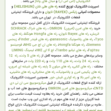
الکترونیکی (اس اس آر)
و
مبدل های ولتاژ
می باشد .
اسپرینت الکترونیک توزیع کننده
رله های هلی شان (HELISHUN)
و
محصولات کمپانی
رایکس (RAYEX) تایوان
و
دارای فروشگاه اینترنتی
قطعات الکترونیک در تهران می باشد.
فروشگاه اینترنتی اسپرینت الکترونیک دارای کامل ترین مجموعه برای
خرید
رله های امرن (امرون) OMRON
،
رله های شراک SCHRACK
اتریش
،
رله های Rayex تایوان
،
رله های Hongfa هونگفا
،
رله های
Tyco
،
رله های پاناسونیک panasonic
،
رله های فیندر Finder
،
زیمنس
Siemens
،
رله هونگفا Hongfa
،
رله های ان اچ جی NHG
،
فوجیتسو
Fujitsu
،
رله های تیانبو Tianbo
،
اچ کا ای HKE
،
لیمینگ LIMING
وسایر برندهای مطرح می باشد. مجموعه کامل از
رله های 5 ولت
،
رله 12
ولت
،
رله 24 ولت
،
رله های 110 ولت
و
رله 220 ولت
در سایزهای
مختلف :
رله های کتابی
،
رله های میلون 5 پایه
،
رله های شیشه ای امرون
،
رله های پکیجی امرن و پاناسونیک
،
رله های مخابراتی
،
رله های ماشینی
،
رله های آمپر بالا
و
رله کولری فیش خور
. همچنین اسپرینت الکترونیک
ارائه کننده انواع قطعات الکترونیک از قبیل
میکروسوییچ سی ان تی دی
CNTD
،
میکروسوییچ های امرن OMRON
و میکروسوییچ های ضد آب و
صنعتی می باشد. راهنمای کامل خرید رله بعلاوه لیست قیمت مناسب برای
شما کاربران عزیز از ایده های مهم در راه اندازی این وب سایت است
. علاوه بر موارد ذکرشده فروشگاه اینترنتی اسپرینت الکترونیک دارای انواع
سیم لحیم
،
فیوز های شیشه ای
،
ترموسوییچ قابلمه ای
،
ترموفیوز های سیم