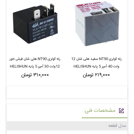
رله کولری NT90 سفید هلی شان 12
رله کولری NT90 هلی شان فیش خور
ولت 40 آمپر 5 پایه HELISHUN
12ولت 30 آمپر 5 پایه HELISHUN
۲۱۹,۰۰۰ تومان
HLS-T91-16F-1-C
۳۱۰,۰۰۰ تومان
HLS-T91-16F-2-C
مشخصات فنی
مدل قطعه