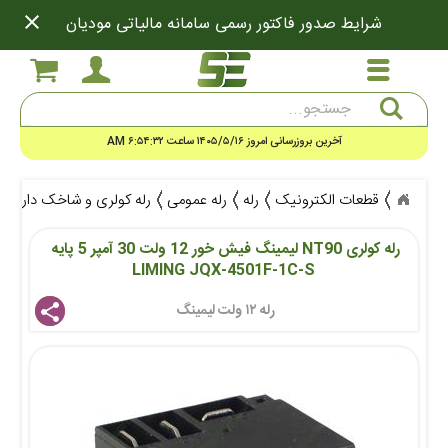
close
شرایط صدور فاکتور رسمی سامانه مالیاتی مودیان
جستجو
آخرین بروزرسانی امروز ۱۴۰۵/۵/۱۶ ساعت ۶:۵۴:۳۲ AM
قطعات الکترونیک
رله
رله عمومی
رله کولری و شاخک دار
رله کول
رله کولری NT90 لیمینگ فیش خور 12 ولت 30 آمپر 5 پایه 
LIMING JQX-4501F-1C-S
رله ۱۲ ولت لیمینگ 
share