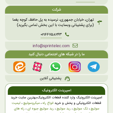
شرکت
تهران، خیابان جمهوری، نرسیده به پل حافظ، کوچه یغما
(برای پشتیبانی وبسایت با این بخش تماس بگیرید)
۰۲۱۶۶۷۵۸۲۴۳
info@sprintelec.com
ما را در شبکه های اجتماعی دنبال کنید
پشتیبانی آنلاین
support_agent
اسپرینت الکترونیک
اسپرینت الکترونیک وارد کننده قطعات الکترونیک،بهترین سایت خرید
قطعات الکترونیکی و پخش و خرید
انواع رله
،
میکروسوئیچ
،
لیمیت
سوئیچ
،
تک سوئیچ
،
رید سوئیچ
،
رید سوئیچ جیوه ای
،
رله های