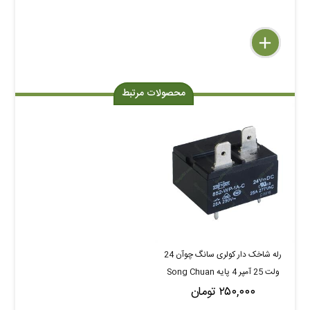
delete
remove
add
محصولات مرتبط
رله شاخک دار کولری سانگ چوآن 24
ولت 25 آمپر 4 پایه Song Chuan
۲۵۰,۰۰۰ تومان
852-WP-1A-C