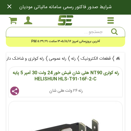
close
شرایط صدور فاکتور رسمی سامانه مالیاتی مودیان
جستجو
آخرین بروزرسانی امروز ۱۴۰۵/۵/۱۶ ساعت ۵:۳۹:۲۹ PM
قطعات الکترونیک
رله
رله عمومی
رله کولری و شاخک دار
رله کولر
رله کولری NT90 هلی شان فیش خور 24 ولت 30 آمپر 5 پایه 
HELISHUN HLS-T91-16F-2-C
رله ۲۴ ولت هلی شان 
share