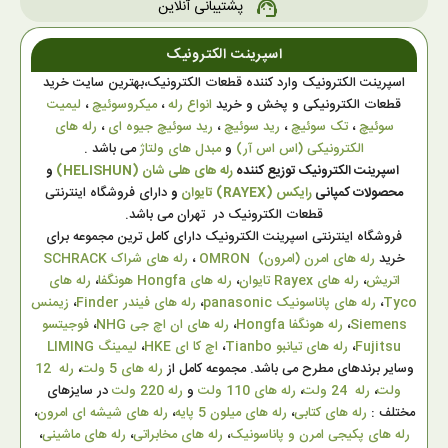
پشتیبانی آنلاین
support_agent
اسپرینت الکترونیک
اسپرینت الکترونیک وارد کننده قطعات الکترونیک،بهترین سایت خرید
قطعات الکترونیکی و پخش و خرید
انواع رله
،
میکروسوئیچ
،
لیمیت
سوئیچ
،
تک سوئیچ
،
رید سوئیچ
،
رید سوئیچ جیوه ای
،
رله های
الکترونیکی (اس اس آر)
و
مبدل های ولتاژ
می باشد .
اسپرینت الکترونیک توزیع کننده
رله های هلی شان (HELISHUN)
و
محصولات کمپانی
رایکس (RAYEX) تایوان
و
دارای فروشگاه اینترنتی
قطعات الکترونیک در تهران می باشد.
فروشگاه اینترنتی اسپرینت الکترونیک دارای کامل ترین مجموعه برای
خرید
رله های امرن (امرون) OMRON
،
رله های شراک SCHRACK
اتریش
،
رله های Rayex تایوان
،
رله های Hongfa هونگفا
،
رله های
Tyco
،
رله های پاناسونیک panasonic
،
رله های فیندر Finder
،
زیمنس
Siemens
،
رله هونگفا Hongfa
،
رله های ان اچ جی NHG
،
فوجیتسو
Fujitsu
،
رله های تیانبو Tianbo
،
اچ کا ای HKE
،
لیمینگ LIMING
وسایر برندهای مطرح می باشد. مجموعه کامل از
رله های 5 ولت
،
رله 12
ولت
،
رله 24 ولت
،
رله های 110 ولت
و
رله 220 ولت
در سایزهای
مختلف :
رله های کتابی
،
رله های میلون 5 پایه
،
رله های شیشه ای امرون
،
رله های پکیجی امرن و پاناسونیک
،
رله های مخابراتی
،
رله های ماشینی
،