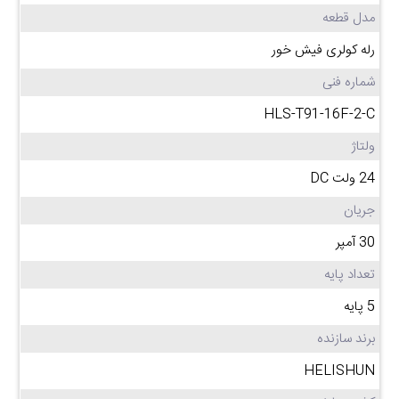
مدل قطعه
رله کولری فیش خور
شماره فنی
HLS-T91-16F-2-C
ولتاژ
24 ولت DC
جریان
30 آمپر
تعداد پایه
5 پایه
برند سازنده
HELISHUN