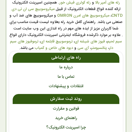
رله های آمپر بالا
و
رله کولری فیش خور
. همچنین اسپرینت الکترونیک
ارائه کننده انواع قطعات الکترونیک از قبیل
میکروسوییچ سی ان تی دی
CNTD
،
میکروسوییچ های امرن OMRON
و میکروسوییچ های ضد آب و
صنعتی می باشد. راهنمای کامل خرید رله بعلاوه لیست قیمت مناسب برای
شما کاربران عزیز از ایده های مهم در راه اندازی این وب سایت است
. علاوه بر موارد ذکرشده فروشگاه اینترنتی اسپرینت الکترونیک دارای انواع
سیم لحیم
،
فیوز های شیشه ای
،
ترموسوییچ قابلمه ای
،
ترموفیوز های سیم
دار
،
پتانسیومتر
،
آی سی
و
دیود های خاص و کمیاب
می باشد.
راه های ارتباطی
درباره ما
تماس با ما
انتقادات و پیشنهادات
روند ثبت سفارش
قوانین و مقرارت
راهنمای خرید
چرا اسپرینت الکترونیک؟