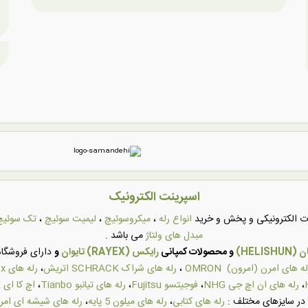
اسپرینت الکترونیک
عات الکترونیکی و پخش و خرید
انواع رله
،
میکروسوئیچ
،
لیمیت سوئیچ
،
تک سوئیچ
مبدل های ولتاژ
می باشد .
HELI)
و محصولات کمپانی
رایکس (RAYEX) تایوان
و
دارای فروشگاه 
له های امرن (امرون) OMRON
،
رله های شراک SCHRACK اتریش
،
رله های Rayex تایوان
،
رله های ان اچ جی NHG
،
فوجیتسو Fujitsu
،
رله های تیانبو Tianbo
،
اچ کا ای HKE
در سایزهای مختلف :
رله های کتابی
،
رله های میلون 5 پایه
،
رله های شیشه ای امر