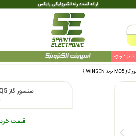
ارائه کننده رله الکترونیکی رایکس
یشنهاد ویژه
MQ برند WINSEN
سنسور گاز MQ5 برند WINSEN
۵
قیمت خرید