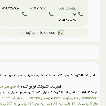
واتساپ، بله،
۰۲۱۶۶۷۲۷۶۲۱
۰۲۱۶۶۷۵۳۸۷۰
ایتا
۰۹۰۱۲۳۵۰۰۷۸
info@sprintelec.com
اسپرینت الکترونیک وارد کننده قطعات الکترونیک،بهترین سایت خرید قط
اسپرینت الکترونیک توزیع کننده
رله های هلی شان (SHUN
فروشگاه اینترنتی اسپرینت الکترونیک دارای کامل ترین مجموعه برای خرید
ر
panasonic
،
رله های فیندر Finder
،
زیمنس Siemens
،
رله هونگفا Hongfa
های 5 ولت
،
رله 12 ولت
،
رله 24 ولت
،
رله های 110 ولت
و
رله 220 ولت