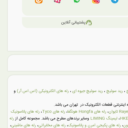
support_agent
پشتیبانی آنلاین
،
رید سوئیچ
،
رید سوئیچ جیوه ای
،
رله های الکترونیکی (اس اس آر)
و
اینترنتی قطعات الکترونیک در تهران می باشد.
،
رله های Hongfa هونگفا
،
رله های Tyco
،
رله های پاناسونیک
،
لیمینگ LIMING
وسایر برندهای مطرح می باشد. مجموعه کامل از
رله
ون
،
رله های پکیجی امرن و پاناسونیک
،
رله های مخابراتی
،
رله های ماشینی
،