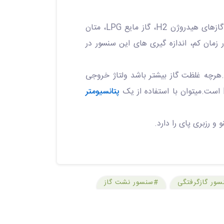
سنسور گاز MQ5 برای تشخیص نشتی گاز در منازل و صنایع مورد استفاده قرار میگیرد.این سنسور برای تشخیص گازهای هیدروژن H2، گاز مایع LPG، متان
سریع در زمان کم، اندازه گیری های این سنسور در
هرچه غلظت گاز بیشتر باشد ولتاژ خروجی
پتانسیومتر
ور گازگرفتگی
#سنسور نشت گاز