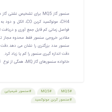
CH4، مونوکسید کربن
فواصل زمانی کم قابل جمع آوری و دریافت 
مقادیر خروجی سنسور فقط محدوه مجاز ترا
سنسور عدد بزرگتری را نشان می دهد.دقت اندازه گیری و محدوده 
دقت اندازه گیری سنسور را کم یا زیاد کرد.
خانواده سنسورهای گاز MQ، همگی از نوع آنالوگ و اکتیو هستند. سنسور گاز MQ5 قابلیت اتصال به بردهای آردوینو و رزبری پای را دارد.
#MQ5
#MQ5
#سنسور شیمیایی
#سنسور کربن مونوکسید