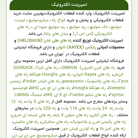
اسپرینت الکترونیک
اسپرینت الکترونیک وارد کننده قطعات الکترونیک،بهترین سایت خرید
قطعات الکترونیکی و پخش و خرید
انواع رله
،
میکروسوئیچ
،
لیمیت
سوئیچ
،
تک سوئیچ
،
رید سوئیچ
،
رید سوئیچ جیوه ای
،
رله های
الکترونیکی (اس اس آر)
و
مبدل های ولتاژ
می باشد .
اسپرینت الکترونیک توزیع کننده
رله های هلی شان (HELISHUN)
و
محصولات کمپانی
رایکس (RAYEX) تایوان
و
دارای فروشگاه اینترنتی
قطعات الکترونیک در تهران می باشد.
فروشگاه اینترنتی اسپرینت الکترونیک دارای کامل ترین مجموعه برای
خرید
رله های امرن (امرون) OMRON
،
رله های شراک SCHRACK
اتریش
،
رله های Rayex تایوان
،
رله های Hongfa هونگفا
،
رله های
Tyco
،
رله های پاناسونیک panasonic
،
رله های فیندر Finder
،
زیمنس
Siemens
،
رله هونگفا Hongfa
،
رله های ان اچ جی NHG
،
فوجیتسو
Fujitsu
،
رله های تیانبو Tianbo
،
اچ کا ای HKE
،
لیمینگ LIMING
وسایر برندهای مطرح می باشد. مجموعه کامل از
رله های 5 ولت
،
رله 12
ولت
،
رله 24 ولت
،
رله های 110 ولت
و
رله 220 ولت
در سایزهای
مختلف :
رله های کتابی
،
رله های میلون 5 پایه
،
رله های شیشه ای امرون
،
رله های پکیجی امرن و پاناسونیک
،
رله های مخابراتی
،
رله های ماشینی
،
رله های آمپر بالا
و
رله کولری فیش خور
. همچنین اسپرینت الکترونیک
ارائه کننده انواع قطعات الکترونیک از قبیل
میکروسوییچ سی ان تی دی