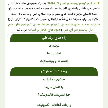
CNTD
،
میکروسوییچ های امرن OMRON
و میکروسوییچ های ضد آب و
صنعتی می باشد. راهنمای کامل خرید رله بعلاوه لیست قیمت مناسب برای
شما کاربران عزیز از ایده های مهم در راه اندازی این وب سایت است
. علاوه بر موارد ذکرشده فروشگاه اینترنتی اسپرینت الکترونیک دارای انواع
سیم لحیم
،
فیوز های شیشه ای
،
ترموسوییچ قابلمه ای
،
ترموفیوز های سیم
دار
،
پتانسیومتر
،
آی سی
و
دیود های خاص و کمیاب
می باشد.
راه های ارتباطی
درباره ما
تماس با ما
انتقادات و پیشنهادات
روند ثبت سفارش
قوانین و مقرارت
راهنمای خرید
چرا اسپرینت الکترونیک؟
واردات قطعات الکترونیک