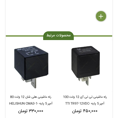
delete
remove
add
محصولات مرتبط
رله ماشینی تی تی آی 12 ولت 100
رله ماشینی هلی شان 12 ولت 80
آمپر 5 پایه TTI TR97-12VDC-
آمپر 5 پایه HELISHUN CMA3-1-
۴۵۰,۰۰۰ تومان
SSD-CR
۳۳۰,۰۰۰ تومان
NS