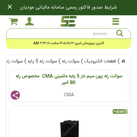
close
شرایط صدور فاکتور رسمی سامانه مالیاتی مودیان
جستجو
آخرین بروزرسانی امروز ۱۴۰۵/۵/۱۶ ساعت ۳:۲۴:۱۸ AM
قطعات الکترونیک
سوکت رله
سوکت رله 5 پایه
سوکت رله پهن سیم دار 5 پایه ماش
سوکت رله پهن سیم دار 5 پایه ماشینی CMA  مخصوص رله 
80 آمپر
CMA 
share