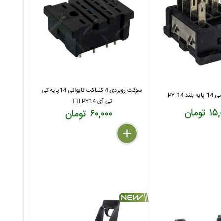
سوکت روبردی 4 کنتاکت تایوانی 14پایه تی
 PY-14
تی آی TTI PY14
 تومان
۶۰,۰۰۰ تومان
delete
remove
add