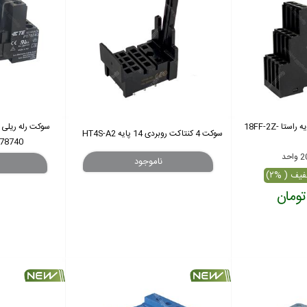
سوکت ریلی 2 کنتاکت 8 پایه راستا 18FF-2Z-
سوکت 4 کنتاکت روبردی 14 پایه HT4S-A2
78740