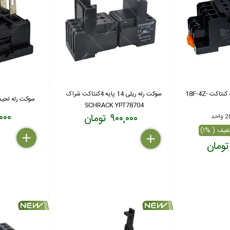
سوکت رله ریلی 14 پایه 4 کنتاکت 18F-4Z-
سوکت رله ریلی 14 پایه 4کنتاکت شراک
سوکت رله لحیمی 14 پایه بلند
SCHRACK YPT78704
۱۵,۰۰۰
۹۰۰,۰۰۰ تومان
delete
remove
add
delete
remove
add