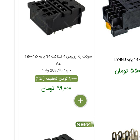
سوکت رله روبردی 4 کنتاکت 14 پایه 18F-4Z-
LY
A2
 تومان
خرید بالای 20 واحد
۱,۰۰۰ تومان تخفیف ( %۱)
۹۹,۰۰۰ تومان
delete
remove
add