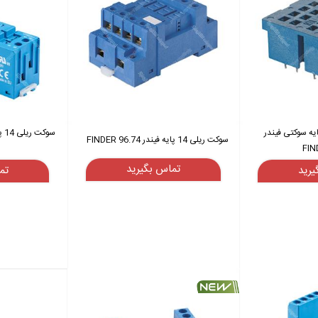
 رله روبردی 14 پایه سوکتی فیندر
سوکت ریلی 14 پایه فیندر FINDER 96.74
FIN
تماس بگیرید
یرید
تم