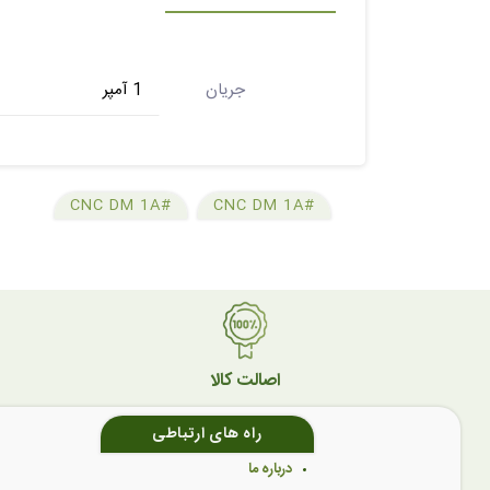
جریان
1 آمپر
#CNC DM 1A
#CNC DM 1A
اصالت کالا
راه های ارتباطی
درباره ما