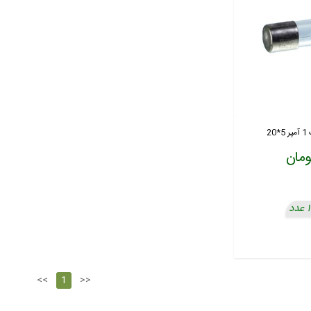
2
<<
1
>>