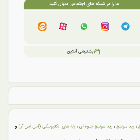
ما را در شبکه های اجتماعی دنبال کنید
support_agent
پشتیبانی آنلاین
،
رید سوئیچ
،
رید سوئیچ جیوه ای
،
رله های الکترونیکی (اس اس آر)
و