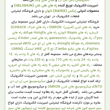
الکترونیکی (اس اس آر)
و
مبدل های ولتاژ
می باشد .
اسپرینت الکترونیک توزیع کننده
رله های هلی شان (HELISHUN)
و
محصولات کمپانی
رایکس (RAYEX) تایوان
و
دارای فروشگاه اینترنتی
قطعات الکترونیک در تهران می باشد.
فروشگاه اینترنتی اسپرینت الکترونیک دارای کامل ترین مجموعه برای
خرید
رله های امرن (امرون) OMRON
،
رله های شراک SCHRACK
اتریش
،
رله های Rayex تایوان
،
رله های Hongfa هونگفا
،
رله های
Tyco
،
رله های پاناسونیک panasonic
،
رله های فیندر Finder
،
زیمنس
Siemens
،
رله هونگفا Hongfa
،
رله های ان اچ جی NHG
،
فوجیتسو
Fujitsu
،
رله های تیانبو Tianbo
،
اچ کا ای HKE
،
لیمینگ LIMING
وسایر برندهای مطرح می باشد. مجموعه کامل از
رله های 5 ولت
،
رله 12
ولت
،
رله 24 ولت
،
رله های 110 ولت
و
رله 220 ولت
در سایزهای
مختلف :
رله های کتابی
،
رله های میلون 5 پایه
،
رله های شیشه ای امرون
،
رله های پکیجی امرن و پاناسونیک
،
رله های مخابراتی
،
رله های ماشینی
،
رله های آمپر بالا
و
رله کولری فیش خور
. همچنین اسپرینت الکترونیک
ارائه کننده انواع قطعات الکترونیک از قبیل
میکروسوییچ سی ان تی دی
CNTD
،
میکروسوییچ های امرن OMRON
و میکروسوییچ های ضد آب و
صنعتی می باشد. راهنمای کامل خرید رله بعلاوه لیست قیمت مناسب برای
شما کاربران عزیز از ایده های مهم در راه اندازی این وب سایت است
. علاوه بر موارد ذکرشده فروشگاه اینترنتی اسپرینت الکترونیک دارای انواع
سیم لحیم
،
فیوز های شیشه ای
،
ترموسوییچ قابلمه ای
،
ترموفیوز های سیم