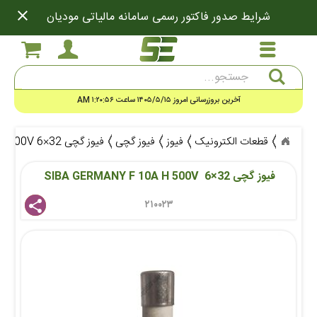
close
شرایط صدور فاکتور رسمی سامانه مالیاتی مودیان
جستجو
آخرین بروزرسانی امروز ۱۴۰۵/۵/۱۵ ساعت ۱:۲۰:۵۶ AM
قطعات الکترونیک
فیوز
فیوز گچی
فیوز گچی SIBA GERMANY F 10A H 500V 6×32
فیوز گچی SIBA GERMANY F 10A H 500V  6×32 
۲۱۰۰۲۳ 
share