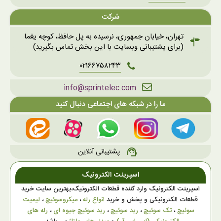
شرکت
تهران، خیابان جمهوری، نرسیده به پل حافظ، کوچه یغما
(برای پشتیبانی وبسایت با این بخش تماس بگیرید)
۰۲۱۶۶۷۵۸۲۴۳
info@sprintelec.com
ما را در شبکه های اجتماعی دنبال کنید
پشتیبانی آنلاین
support_agent
اسپرینت الکترونیک
اسپرینت الکترونیک وارد کننده قطعات الکترونیک،بهترین سایت خرید
قطعات الکترونیکی و پخش و خرید
انواع رله
،
میکروسوئیچ
،
لیمیت
سوئیچ
،
تک سوئیچ
،
رید سوئیچ
،
رید سوئیچ جیوه ای
،
رله های