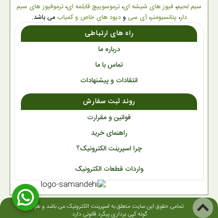
سیم لحیم
،
فیوز های شیشه ای
،
ترموسوییچ قابلمه ای
،
ترموفیوز های سیم
دار
،
پتانسیومتر
،
آی سی
و
دیود های خاص و کمیاب
می باشد.
راه های ارتباطی
درباره ما
تماس با ما
انتقادات و پیشنهادات
روند ثبت سفارش
قوانین و مقرارت
راهنمای خرید
چرا اسپرینت الکترونیک؟
واردات قطعات الکترونیک
تمامی حقوق این سایت متعلق به اسپرینت الکترونیک می باشد و هر
گونه کپی برداری پیگرد قانونی دارد.