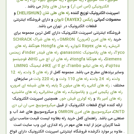
سوئیچ
،
تک سوئیچ
،
رید سوئیچ
،
رید سوئیچ جیوه ای
،
رله های
الکترونیکی (اس اس آر)
و
مبدل های ولتاژ
می باشد .
اسپرینت الکترونیک توزیع کننده
رله های هلی شان (HELISHUN)
و
محصولات کمپانی
رایکس (RAYEX) تایوان
و
دارای فروشگاه اینترنتی
قطعات الکترونیک در تهران می باشد.
فروشگاه اینترنتی اسپرینت الکترونیک دارای کامل ترین مجموعه برای
خرید
رله های امرن (امرون) OMRON
،
رله های شراک SCHRACK
اتریش
،
رله های Rayex تایوان
،
رله های Hongfa هونگفا
،
رله های
Tyco
،
رله های پاناسونیک panasonic
،
رله های فیندر Finder
،
زیمنس
Siemens
،
رله هونگفا Hongfa
،
رله های ان اچ جی NHG
،
فوجیتسو
Fujitsu
،
رله های تیانبو Tianbo
،
اچ کا ای HKE
،
لیمینگ LIMING
وسایر برندهای مطرح می باشد. مجموعه کامل از
رله های 5 ولت
،
رله 12
ولت
،
رله 24 ولت
،
رله های 110 ولت
و
رله 220 ولت
در سایزهای
مختلف :
رله های کتابی
،
رله های میلون 5 پایه
،
رله های شیشه ای امرون
،
رله های پکیجی امرن و پاناسونیک
،
رله های مخابراتی
،
رله های ماشینی
،
رله های آمپر بالا
و
رله کولری فیش خور
. همچنین اسپرینت الکترونیک
ارائه کننده انواع قطعات الکترونیک از قبیل
میکروسوییچ سی ان تی دی
CNTD
،
میکروسوییچ های امرن OMRON
و میکروسوییچ های ضد آب و
صنعتی می باشد. راهنمای کامل خرید رله بعلاوه لیست قیمت مناسب برای
شما کاربران عزیز از ایده های مهم در راه اندازی این وب سایت است
. علاوه بر موارد ذکرشده فروشگاه اینترنتی اسپرینت الکترونیک دارای انواع