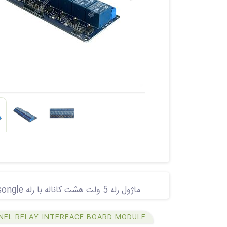
ماژول رله 5 ولت هشت کاناله با رله songle - مناسب برای بردهای میکروکنترلری و آردوینو و مینی کامپیوترها
NEL RELAY INTERFACE BOARD MODULE