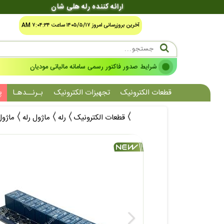
ارائه کننده رله هلی شان
آخرین بروزرسانی امروز ۱۴۰۵/۵/۱۷ ساعت ۷:۰۴:۳۴ AM
شرایط صدور فاکتور رسمی سامانه مالیاتی مودیان
قطعات الکترونیک
تجهیزات الکترونیک
بـرنــدهـا
پ
قطعات الکترونیک
رله
ماژول رله
ماژول رله 8