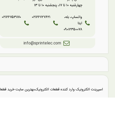
چهارشنبه ۱۰ تا ۱۷، پنجشنبه ۱۰ تا ۱۳
واتساپ، بله،
۰۲۱۶۶۷۲۷۶۲۱
۰۲۱۶۶۷۵۳۸۷۰
ایتا
۰۹۰۱۲۳۵۰۰۷۸
info@sprintelec.com
اسپرینت الکترونیک وارد کننده قطعات الکترونیک،بهترین سایت خرید قط
اسپرینت الکترونیک توزیع کننده
رله های هلی شان (SHUN
فروشگاه اینترنتی اسپرینت الکترونیک دارای کامل ترین مجموعه برای خرید
ر
panasonic
،
رله های فیندر Finder
،
زیمنس Siemens
،
رله هونگفا Hongfa