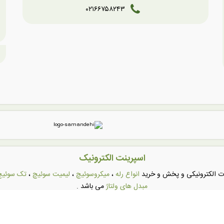
۰۲۱۶۶۷۵۸۲۴۳
اسپرینت الکترونیک
عات الکترونیکی و پخش و خرید
انواع رله
،
میکروسوئیچ
،
لیمیت سوئیچ
،
تک سوئیچ
مبدل های ولتاژ
می باشد .
HELI)
و محصولات کمپانی
رایکس (RAYEX) تایوان
و
دارای فروشگاه 
له های امرن (امرون) OMRON
،
رله های شراک SCHRACK اتریش
،
رله های Rayex تایوان
،
رله های ان اچ جی NHG
،
فوجیتسو Fujitsu
،
رله های تیانبو Tianbo
،
اچ کا ای HKE