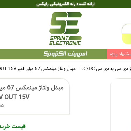
ارائه کننده رله الکترونیکی رایکس
یشنهاد ویژه
 دی سی به دی سی DC/DC
مبدل ولتاژ مینمکس 67 میلی آمپر MINMAX MAU215 DC/DC IN 12V OUT 15V
 OUT 15V  
۱۵
قیمت خرید