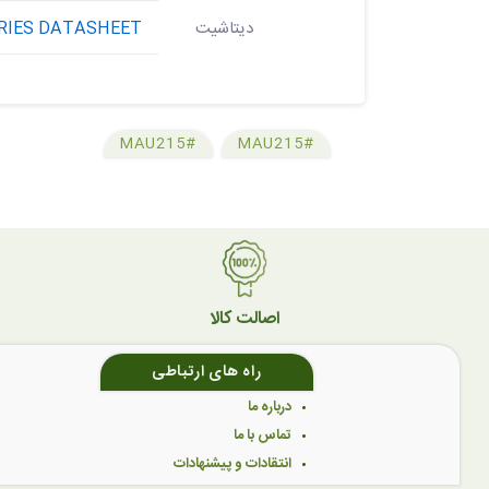
دیتاشیت
RIES DATASHEET
#MAU215
#MAU215
اصالت کالا
راه های ارتباطی
درباره ما
تماس با ما
انتقادات و پیشنهادات