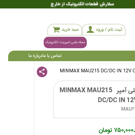
سفارش قطعات الکترونیک از خارج
ثبت نام / ورود
سبد خرید
مجله علمی اسپرینت الکترونیک
تماس با ما
درباره ما
share
مبدل ولتاژ مینمکس 67 میلی آمپر  MINMAX MAU215 
DC/DC IN 12V
MAU۲
۷۵۰,۰۰۰ تومان