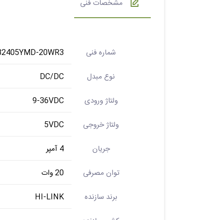
مشخصات فنی
شماره فنی
B2405YMD-20WR3
نوع مبدل
DC/DC
ولتاژ ورودی
9-36VDC
ولتاژ خروجی
5VDC
جریان
4 آمپر
توان مصرفی
20 وات
برند سازنده
HI-LINK