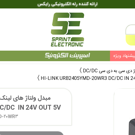
ارائه کننده رله الکترونیکی رایکس
یشنهاد ویژه
 دی سی به دی سی DC/DC
DC  IN 24V OUT 5V 
D-۲۰WR۳