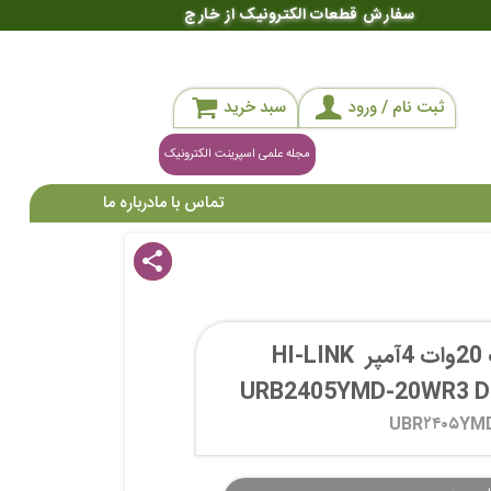
سفارش قطعات الکترونیک از خارج
ثبت نام / ورود
سبد خرید
مجله علمی اسپرینت الکترونیک
تماس با ما
درباره ما
share
مبدل ولتاژ های لینک 20وات 4آمپر HI-LINK 
URB2405YMD-20WR3 DC/
UBR۲۴۰۵YM