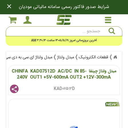
close
شرایط صدور فاکتور رسمی سامانه مالیاتی مودیان
جستجو
آخرین بروزرسانی امروز ۱۴۰۵/۵/۱۹ ساعت ۴:۳۰:۱۴ AM
قطعات الکترونیک
مبدل ولتاژ
مبدل ولتاژ ای سی به دی سی AC/DC
مبدل ولتاژ چینفا  CHINFA  KAD07512D  AC/DC  IN 85-
240V  OUT1 +5V-600mA OUT2 +12V-300mA
KAD۰۷۵۱۲D 
share