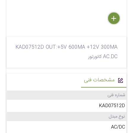
delete
remove
add
KAD07512D OUT:+5V 600MA +12V 300MA
AC.DC کانورتور
مشخصات فنی
شماره فنی
KAD07512D
نوع مبدل
AC/DC