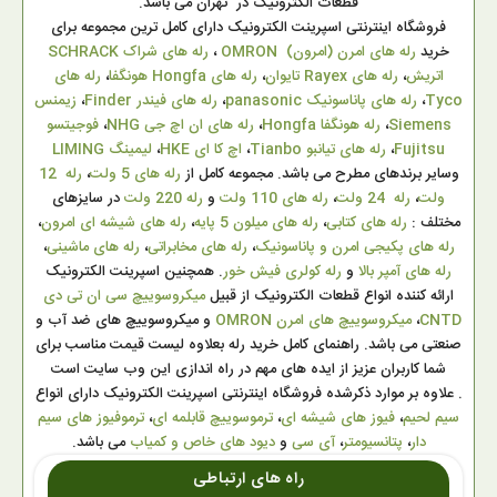
قطعات الکترونیک در تهران می باشد.
فروشگاه اینترنتی اسپرینت الکترونیک دارای کامل ترین مجموعه برای
خرید
رله های امرن (امرون) OMRON
،
رله های شراک SCHRACK
اتریش
،
رله های Rayex تایوان
،
رله های Hongfa هونگفا
،
رله های
Tyco
،
رله های پاناسونیک panasonic
،
رله های فیندر Finder
،
زیمنس
Siemens
،
رله هونگفا Hongfa
،
رله های ان اچ جی NHG
،
فوجیتسو
Fujitsu
،
رله های تیانبو Tianbo
،
اچ کا ای HKE
،
لیمینگ LIMING
وسایر برندهای مطرح می باشد. مجموعه کامل از
رله های 5 ولت
،
رله 12
ولت
،
رله 24 ولت
،
رله های 110 ولت
و
رله 220 ولت
در سایزهای
مختلف :
رله های کتابی
،
رله های میلون 5 پایه
،
رله های شیشه ای امرون
،
رله های پکیجی امرن و پاناسونیک
،
رله های مخابراتی
،
رله های ماشینی
،
رله های آمپر بالا
و
رله کولری فیش خور
. همچنین اسپرینت الکترونیک
ارائه کننده انواع قطعات الکترونیک از قبیل
میکروسوییچ سی ان تی دی
CNTD
،
میکروسوییچ های امرن OMRON
و میکروسوییچ های ضد آب و
صنعتی می باشد. راهنمای کامل خرید رله بعلاوه لیست قیمت مناسب برای
شما کاربران عزیز از ایده های مهم در راه اندازی این وب سایت است
. علاوه بر موارد ذکرشده فروشگاه اینترنتی اسپرینت الکترونیک دارای انواع
سیم لحیم
،
فیوز های شیشه ای
،
ترموسوییچ قابلمه ای
،
ترموفیوز های سیم
دار
،
پتانسیومتر
،
آی سی
و
دیود های خاص و کمیاب
می باشد.
راه های ارتباطی