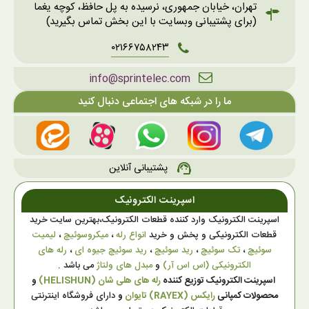
تهران، خیابان جمهوری، نرسیده به پل حافظ، کوچه یغما
(برای پشتیبانی وبسایت با این بخش تماس بگیرید)
۰۲۱۶۶۷۵۸۲۴۳
info@sprintelec.com
ما را در شبکه های اجتماعی دنبال کنید
پشتیبانی آنلاین
support_agent
اسپرینت الکترونیک
اسپرینت الکترونیک وارد کننده قطعات الکترونیک،بهترین سایت خرید
قطعات الکترونیکی و پخش و خرید
انواع رله
،
میکروسوئیچ
،
لیمیت
سوئیچ
،
تک سوئیچ
،
رید سوئیچ
،
رید سوئیچ جیوه ای
،
رله های
الکترونیکی (اس اس آر)
و
مبدل های ولتاژ
می باشد .
اسپرینت الکترونیک توزیع کننده
رله های هلی شان (HELISHUN)
و
محصولات کمپانی
رایکس (RAYEX) تایوان
و
دارای فروشگاه اینترنتی