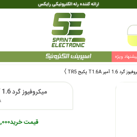
ارائه کننده رله الکترونیکی رایکس
یشنهاد ویژه
گرد 1.6 آمپر T1.6A پکیج TR5
میکروفیوز گرد 1.6 آمپر T1.6A پکیج TR5
A
قیمت خرید
۱۰,۰۰۰ تو