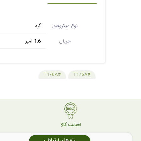
نوع میکروفیوز
گرد
جریان
1.6 آمپر
#T1/6A
#T1/6A
اصالت کالا
راه های ارتباطی