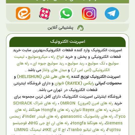
پشتیبانی آنلاین
support_agent
اسپرینت الکترونیک
اسپرینت الکترونیک وارد کننده قطعات الکترونیک،بهترین سایت خرید
قطعات الکترونیکی و پخش و خرید
انواع رله
،
میکروسوئیچ
،
لیمیت
سوئیچ
،
تک سوئیچ
،
رید سوئیچ
،
رید سوئیچ جیوه ای
،
رله های
الکترونیکی (اس اس آر)
و
مبدل های ولتاژ
می باشد .
اسپرینت الکترونیک توزیع کننده
رله های هلی شان (HELISHUN)
و
محصولات کمپانی
رایکس (RAYEX) تایوان
و
دارای فروشگاه اینترنتی
قطعات الکترونیک در تهران می باشد.
فروشگاه اینترنتی اسپرینت الکترونیک دارای کامل ترین مجموعه برای
خرید
رله های امرن (امرون) OMRON
،
رله های شراک SCHRACK
اتریش
،
رله های Rayex تایوان
،
رله های Hongfa هونگفا
،
رله های
Tyco
،
رله های پاناسونیک panasonic
،
رله های فیندر Finder
،
زیمنس
Siemens
،
رله هونگفا Hongfa
،
رله های ان اچ جی NHG
،
فوجیتسو
Fujitsu
،
رله های تیانبو Tianbo
،
اچ کا ای HKE
،
لیمینگ LIMING