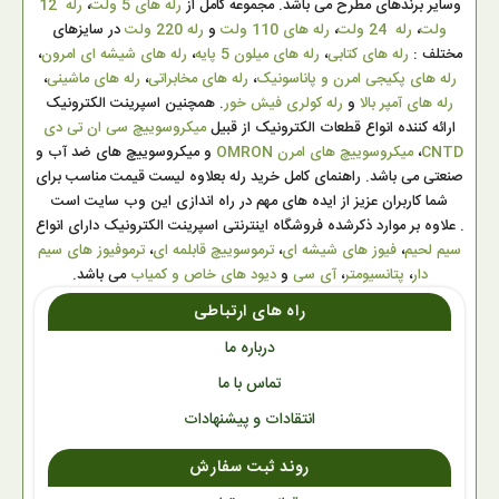
وسایر برندهای مطرح می باشد. مجموعه کامل از
رله های 5 ولت
،
رله 12
ولت
،
رله 24 ولت
،
رله های 110 ولت
و
رله 220 ولت
در سایزهای
مختلف :
رله های کتابی
،
رله های میلون 5 پایه
،
رله های شیشه ای امرون
،
رله های پکیجی امرن و پاناسونیک
،
رله های مخابراتی
،
رله های ماشینی
،
رله های آمپر بالا
و
رله کولری فیش خور
. همچنین اسپرینت الکترونیک
ارائه کننده انواع قطعات الکترونیک از قبیل
میکروسوییچ سی ان تی دی
CNTD
،
میکروسوییچ های امرن OMRON
و میکروسوییچ های ضد آب و
صنعتی می باشد. راهنمای کامل خرید رله بعلاوه لیست قیمت مناسب برای
شما کاربران عزیز از ایده های مهم در راه اندازی این وب سایت است
. علاوه بر موارد ذکرشده فروشگاه اینترنتی اسپرینت الکترونیک دارای انواع
سیم لحیم
،
فیوز های شیشه ای
،
ترموسوییچ قابلمه ای
،
ترموفیوز های سیم
دار
،
پتانسیومتر
،
آی سی
و
دیود های خاص و کمیاب
می باشد.
راه های ارتباطی
درباره ما
تماس با ما
انتقادات و پیشنهادات
روند ثبت سفارش