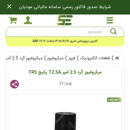
close
شرایط صدور فاکتور رسمی سامانه مالیاتی مودیان
جستجو
آخرین بروزرسانی امروز ۱۴۰۵/۵/۱۵ ساعت ۱:۱۱:۱۶ AM
قطعات الکترونیک
فیوز
میکروفیوز
میکروفیوز گرد 2.5 آمپر T2.5A پکیج TR5
میکروفیوز گرد 2.5 آمپر T2.5A پکیج TR5
T۲/۵A 
share