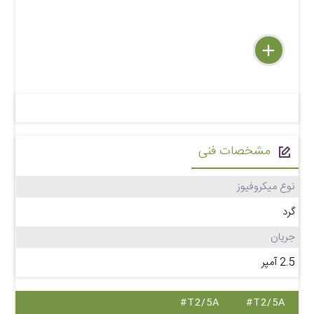
delete
remove
add
مشخصات فنی
نوع میکروفیوز
گرد
جریان
2.5 آمپر
#T2/5A
#T2/5A