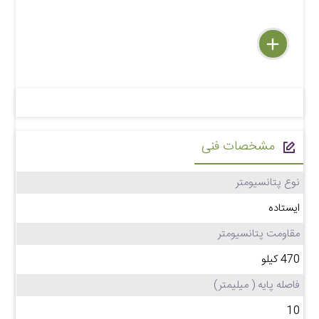
delete
remove
add
مشخصات فنی
نوع پتانسیومتر
ایستاده
مقاومت پتانسیومتر
470 کیلو
فاصله پایه ( میلیمتر)
10