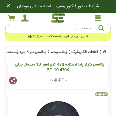
close
شرایط صدور فاکتور رسمی سامانه مالیاتی مودیان
جستجو
آخرین بروزرسانی امروز ۱۴۰۵/۵/۱۸ ساعت ۴:۱۶:۲۵ AM
قطعات الکترونیک
پتانسیومتر
پتانسیومتر 3 پایه ایستاده 470 کیلو اهم 10 میلیمتر چینی PT-10 470K
پتانسیومتر 3 پایه ایستاده 470 کیلو اهم  10 میلیمتر چینی   
PT-10 470K
۴۷۰K-PT۱۰ 
share