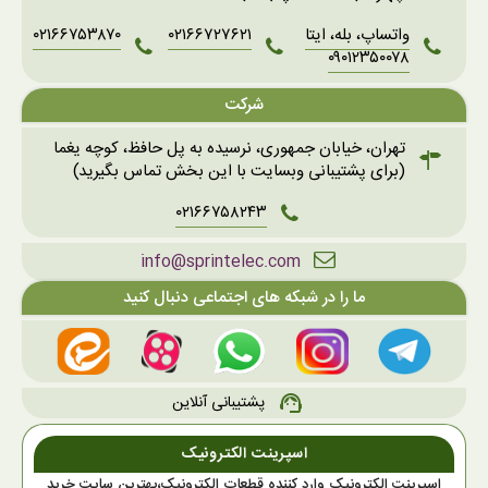
واتساپ، بله، ایتا
۰۲۱۶۶۷۲۷۶۲۱
۰۲۱۶۶۷۵۳۸۷۰
۰۹۰۱۲۳۵۰۰۷۸
شرکت
تهران، خیابان جمهوری، نرسیده به پل حافظ، کوچه یغما
(برای پشتیبانی وبسایت با این بخش تماس بگیرید)
۰۲۱۶۶۷۵۸۲۴۳
info@sprintelec.com
ما را در شبکه های اجتماعی دنبال کنید
پشتیبانی آنلاین
support_agent
اسپرینت الکترونیک
اسپرینت الکترونیک وارد کننده قطعات الکترونیک،بهترین سایت خرید