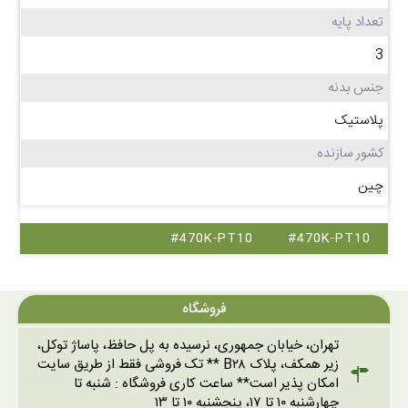
تعداد پایه
3
جنس بدنه
پلاستیک
کشور سازنده
چین
#470K-PT10
#470K-PT10
فروشگاه
تهران، خیابان جمهوری، نرسیده به پل حافظ، پاساژ توکل،
زیر همکف، پلاک B۲۸ ** تک فروشی فقط از طریق سایت
امکان پذیر است** ساعت کاری فروشگاه : شنبه تا
چهارشنبه ۱۰ تا ۱۷، پنجشنبه ۱۰ تا ۱۳