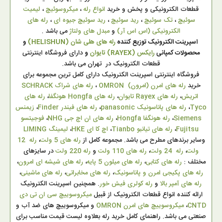
قطعات الکترونیکی و پخش و خرید
انواع رله
،
میکروسوئیچ
،
لیمیت
سوئیچ
،
تک سوئیچ
،
رید سوئیچ
،
رید سوئیچ جیوه ای
،
رله های
الکترونیکی (اس اس آر)
و
مبدل های ولتاژ
می باشد .
اسپرینت الکترونیک توزیع کننده
رله های هلی شان (HELISHUN)
و
محصولات کمپانی
رایکس (RAYEX) تایوان
و
دارای فروشگاه اینترنتی
قطعات الکترونیک در تهران می باشد.
فروشگاه اینترنتی اسپرینت الکترونیک دارای کامل ترین مجموعه برای
خرید
رله های امرن (امرون) OMRON
،
رله های شراک SCHRACK
اتریش
،
رله های Rayex تایوان
،
رله های Hongfa هونگفا
،
رله های
Tyco
،
رله های پاناسونیک panasonic
،
رله های فیندر Finder
،
زیمنس
Siemens
،
رله هونگفا Hongfa
،
رله های ان اچ جی NHG
،
فوجیتسو
Fujitsu
،
رله های تیانبو Tianbo
،
اچ کا ای HKE
،
لیمینگ LIMING
وسایر برندهای مطرح می باشد. مجموعه کامل از
رله های 5 ولت
،
رله 12
ولت
،
رله 24 ولت
،
رله های 110 ولت
و
رله 220 ولت
در سایزهای
مختلف :
رله های کتابی
،
رله های میلون 5 پایه
،
رله های شیشه ای امرون
،
رله های پکیجی امرن و پاناسونیک
،
رله های مخابراتی
،
رله های ماشینی
،
رله های آمپر بالا
و
رله کولری فیش خور
. همچنین اسپرینت الکترونیک
ارائه کننده انواع قطعات الکترونیک از قبیل
میکروسوییچ سی ان تی دی
CNTD
،
میکروسوییچ های امرن OMRON
و میکروسوییچ های ضد آب و
صنعتی می باشد. راهنمای کامل خرید رله بعلاوه لیست قیمت مناسب برای