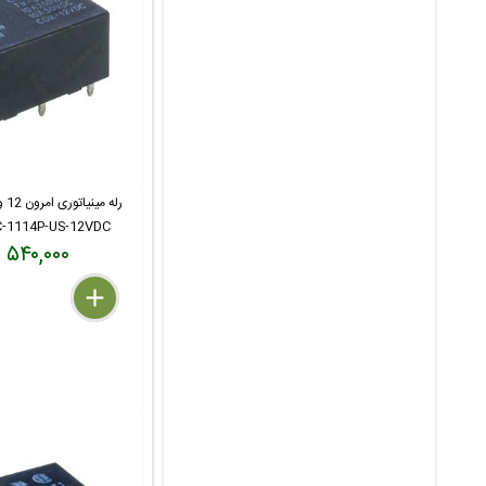
-1114P-US-12VDC
۵۴۰,۰۰۰ تومان
delete
remove
add