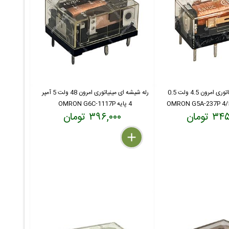
رله شیشه ای مینیاتوری امرون 4.5 ولت 0.5
رله شیشه ای مینیاتوری امرون 48 ولت 5 آمپر
4 پایه OMRON G6C-1117P
 تومان
۳۹۶,۰۰۰ تومان
delete
remove
add