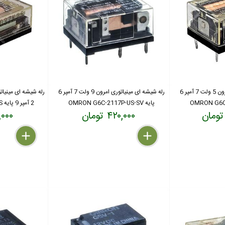
رله شیشه ای مینیاتوری امرون 5 ولت 7 آمپر 6
رله شیشه ای مینیاتوری امرون 9 ولت 7 آمپر 6
پایه OMRON G6C-2117P-US-SV
2 آمپر 9 پایه OMRON LZN203-US
۴۲۰,۰۰۰ تومان
۹۰۰,۰۰۰
delete
remove
add
delete
remove
add