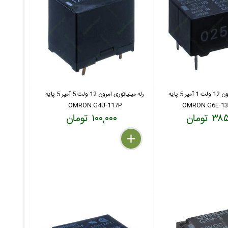
رله مینیاتوری امرون 12 ولت 1 آمپر 5 پایه
رله مینیاتوری امرون 12 ولت 5 آمپر 5 پایه
OMRON G4U-117P
OMRON G6E-13
 تومان
۱۰۰,۰۰۰ تومان
delete
remove
add