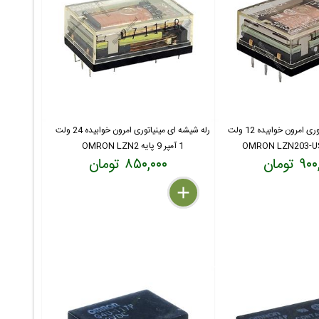
رله شیشه ای مینیاتوری امرون خوابیده 12 ولت
رله شیشه ای مینیاتوری امرون خوابیده 24 ولت
1 آمپر 9 پایه OMRON LZN2
 تومان
۸۵۰,۰۰۰ تومان
delete
remove
add