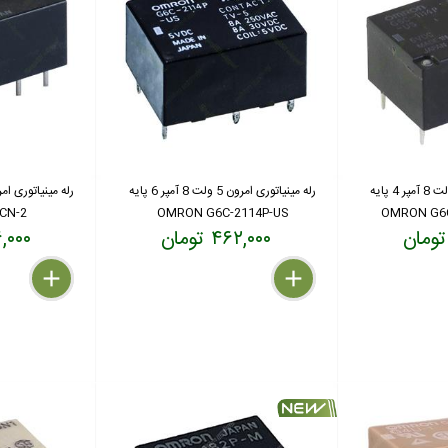
رله مینیاتوری امرون 5 ولت 8 آمپر 4 پایه
رله مینیاتوری امرون 5 ولت 8 آمپر 6 پایه
CN-2
OMRON G6C-2114P-US
OMRON G6C
۴۶۲,۰۰۰ تومان
۳۹۶,۰۰۰
delete
remove
add
delete
remove
add