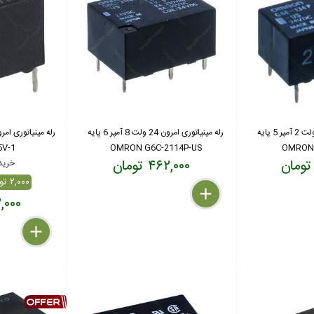
رله مینیاتوری امرون 24 ولت 2 آمپر 5 پایه
رله مینیاتوری امرون 24 ولت 8 آمپر 6 پایه
V-1
OMRON G6C-2114P-US
OMRON 
۴۶۲,۰۰۰ تومان
خرید بال
۲,۰۰۰ تومان تخفیف ( %۱)
delete
remove
add
۲۳۲,۰۰۰
delete
remove
add