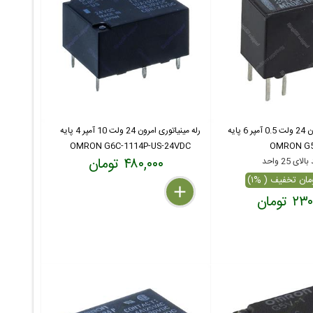
رله مینیاتوری امرون 24 ولت 0.5 آمپر 6 پایه
رله مینیاتوری امرون 24 ولت 10 آمپر 4 پایه
OMRON G6C-1114P-US-24VDC
OMRON G5
۴۸۰,۰۰۰ تومان
ای 25 واحد
delete
remove
add
 تومان