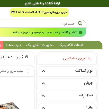
ارائه کننده رله هلی شان
آخرین بروزرسانی امروز ۱۴۰۵/۵/۱۶ ساعت ۴:۵۲:۲۲ PM
تمامی کالاها از نظر قیمت و موجودی به‌روز میباشند
قطعات الکترونیک
تجهیزات الکترونیک
بـرنــدهـا
پ
بـرنــدهـا
رل
رله امرون مینیاتوری
نوع کنتاکت
جریان
تعداد پایه
ولتاژ