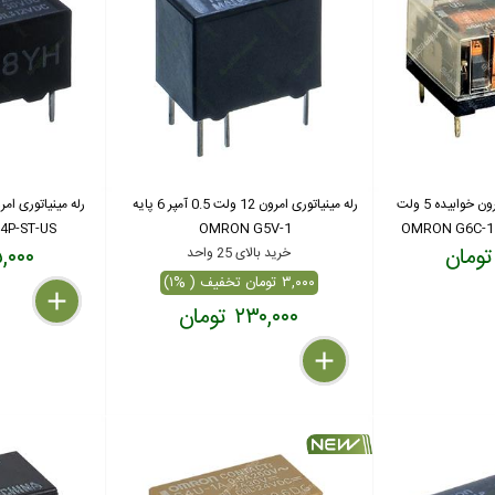
رله شیشه ای مینیاتوری امرون خوابیده 5 ولت
رله مینیاتوری امرون 12 ولت 0.5 آمپر 6 پایه
4P-ST-US
OMRON G5V-1
۳۸۵,۰۰۰
خرید بالای 25 واحد
۳,۰۰۰ تومان تخفیف ( %۱)
delete
remove
add
۲۳۰,۰۰۰ تومان
delete
remove
add