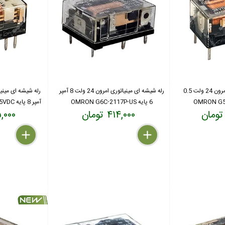
رله شیشه ای مینیاتوری امرون 24 ولت 0.5
رله شیشه ای مینیاتوری امرون 24 ولت 8 آمپر
6 پایه OMRON G6C-2117P-US
آمپر 8 پایه OMRON G5A-237P 4/5VDC
۴۱۴,۰۰۰ تومان
۳۴۵,۰۰۰
delete
remove
add
delete
remove
add