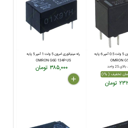
رله مینیاتوری امرون 5 ولت 0.5 آمپر 6 پایه
رله مینیاتوری امرون 5 ولت 1 آمپر 5 پایه
OMRON G6E-134P-US
OMRON G5
۳۸۵,۰۰۰ تومان
ای 25 واحد
delete
remove
add
 تومان