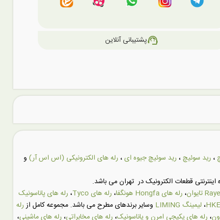
support_agent
پشتیبانی آنلاین
،
رید سوئیچ
،
رید سوئیچ جیوه ای
،
رله های الکترونیکی (اس اس آر)
و
اینترنتی قطعات الکترونیک در تهران می باشد.
،
رله های Hongfa هونگفا
،
رله های Tyco
،
رله های پاناسونیک
،
لیمینگ LIMING
وسایر برندهای مطرح می باشد. مجموعه کامل از
رله
ون
،
رله های پکیجی امرن و پاناسونیک
،
رله های مخابراتی
،
رله های ماشینی
،