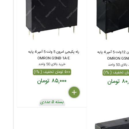
رله پکیجی امرون 5 ولت 5 آمپر 4 پایه
رله پکیجی امرون 12ولت 5 آمپر 4 پایه
OMRON G5NB-1A-E
OMRON G5NB
خرید بالای 50 واحد
ای 50 واحد
۵۰۰ تومان تخفیف ( %۱)
۸۵,۰۰۰ تومان
 تومان
delete
remove
add
بسته ۵ عددی