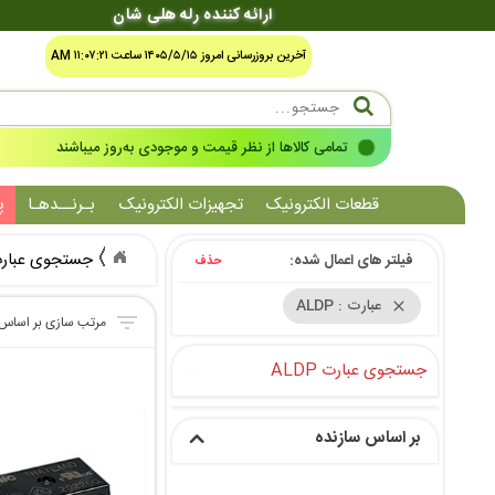
ارائه کننده رله هلی شان
آخرین بروزرسانی امروز ۱۴۰۵/۵/۱۵ ساعت ۱۱:۰۷:۲۱ AM
تمامی کالاها از نظر قیمت و موجودی به‌روز میباشند
قطعات الکترونیک
تجهیزات الکترونیک
بـرنــدهـا
پ
جستجوی عبارت DP
فیلتر های اعمال شده:
حذف
عبارت : ALDP
close
جستجوی عبارت ALDP
بر اساس سازنده