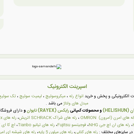
اسپرینت الکترونیک
عات الکترونیکی و پخش و خرید
انواع رله
،
میکروسوئیچ
،
لیمیت سوئیچ
،
تک سوئیچ
مبدل های ولتاژ
می باشد .
HELI)
و محصولات کمپانی
رایکس (RAYEX) تایوان
و
دارای فروشگاه 
له های امرن (امرون) OMRON
،
رله های شراک SCHRACK اتریش
،
رله های Rayex تایوان
،
رله های ان اچ جی NHG
،
فوجیتسو Fujitsu
،
رله های تیانبو Tianbo
،
اچ کا ای HKE
در سایزهای مختلف :
رله های کتابی
،
رله های میلون 5 پایه
،
رله های شیشه ای امر