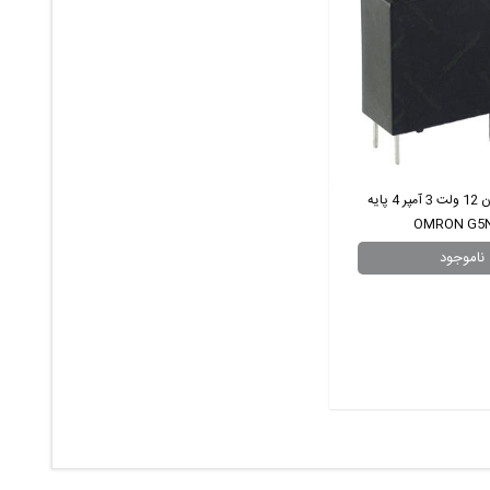
رله پکیجی امرون 12 ولت 3 آمپر 4 پایه
OMRON G5N