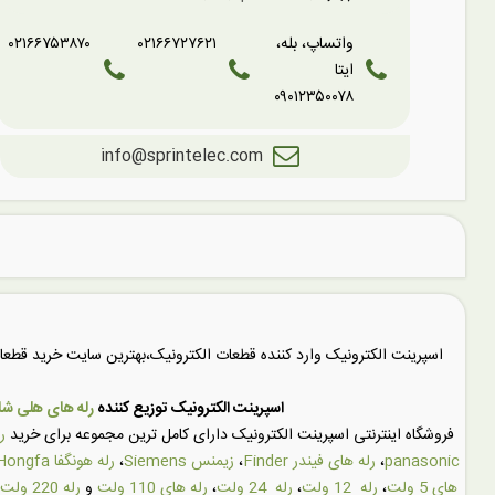
واتساپ، بله،
۰۲۱۶۶۷۲۷۶۲۱
۰۲۱۶۶۷۵۳۸۷۰
ایتا
۰۹۰۱۲۳۵۰۰۷۸
info@sprintelec.com
اسپرینت الکترونیک وارد کننده قطعات الکترونیک،بهترین سایت خرید قط
اسپرینت الکترونیک توزیع کننده
رله های هلی شان (SHUN
فروشگاه اینترنتی اسپرینت الکترونیک دارای کامل ترین مجموعه برای خرید
ر
panasonic
،
رله های فیندر Finder
،
زیمنس Siemens
،
رله هونگفا Hongfa
های 5 ولت
،
رله 12 ولت
،
رله 24 ولت
،
رله های 110 ولت
و
رله 220 ولت