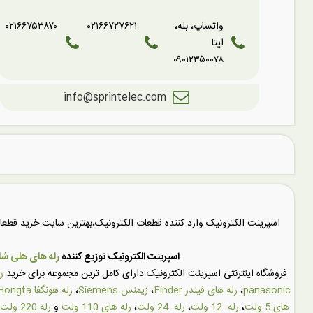
واتساپ، بله،
۰۲۱۶۶۷۲۷۶۲۱
۰۲۱۶۶۷۵۳۸۷۰
ایتا
۰۹۰۱۲۳۵۰۰۷۸
info@sprintelec.com
اسپرینت الکترونیک وارد کننده قطعات الکترونیک،بهترین سایت خرید قط
اسپرینت الکترونیک توزیع کننده
رله های هلی شان (SHUN
فروشگاه اینترنتی اسپرینت الکترونیک دارای کامل ترین مجموعه برای خرید
ر
panasonic
،
رله های فیندر Finder
،
زیمنس Siemens
،
رله هونگفا Hongfa
های 5 ولت
،
رله 12 ولت
،
رله 24 ولت
،
رله های 110 ولت
و
رله 220 ولت