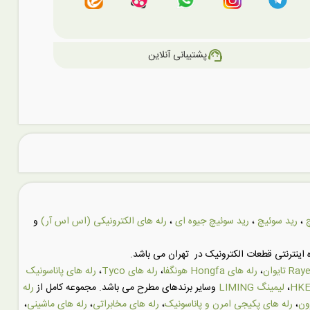
support_agent
پشتیبانی آنلاین
،
رید سوئیچ
،
رید سوئیچ جیوه ای
،
رله های الکترونیکی (اس اس آر)
و
اینترنتی قطعات الکترونیک در تهران می باشد.
،
رله های Hongfa هونگفا
،
رله های Tyco
،
رله های پاناسونیک
،
لیمینگ LIMING
وسایر برندهای مطرح می باشد. مجموعه کامل از
رله
ون
،
رله های پکیجی امرن و پاناسونیک
،
رله های مخابراتی
،
رله های ماشینی
،