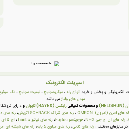
اسپرینت الکترونیک
عات الکترونیکی و پخش و خرید
انواع رله
،
میکروسوئیچ
،
لیمیت سوئیچ
،
تک سوئیچ
مبدل های ولتاژ
می باشد .
HELI)
و محصولات کمپانی
رایکس (RAYEX) تایوان
و
دارای فروشگاه 
له های امرن (امرون) OMRON
،
رله های شراک SCHRACK اتریش
،
رله های Rayex تایوان
،
رله های ان اچ جی NHG
،
فوجیتسو Fujitsu
،
رله های تیانبو Tianbo
،
اچ کا ای HKE
در سایزهای مختلف :
رله های کتابی
،
رله های میلون 5 پایه
،
رله های شیشه ای امر