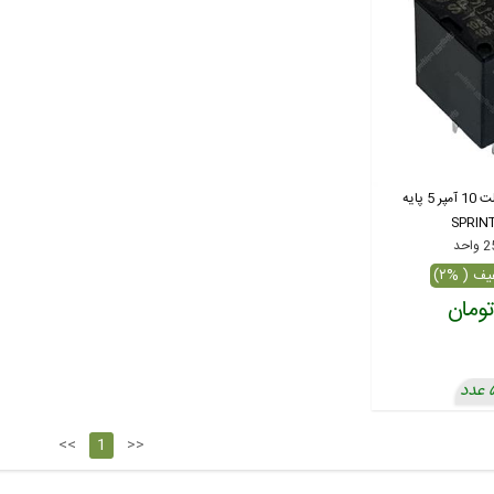
رله میلون اسپرینت 24 ولت 10 آمپر 5 پایه
SPRINT
<<
1
>>