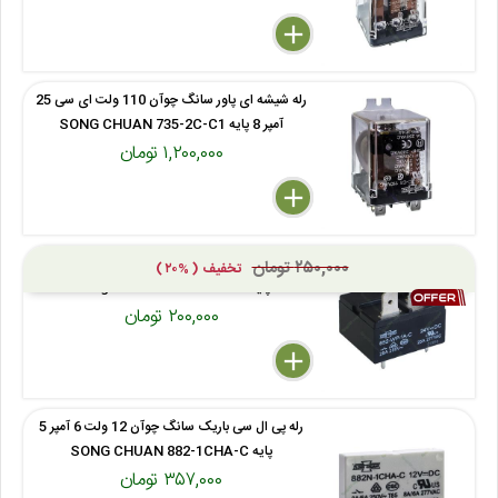
delete
remove
add
رله شیشه ای پاور سانگ چوآن 110 ولت ای سی 25
آمپر 8 پایه SONG CHUAN 735-2C-C1
۱,۲۰۰,۰۰۰ تومان
delete
remove
add
رله شاخک دار کولری سانگ چوآن 24 ولت 25 آمپر 4
۲۵۰,۰۰۰ تومان
تخفیف ( %۲۰ )
پایه Song Chuan 852-WP-1A-C
۲۰۰,۰۰۰ تومان
delete
remove
add
رله پی ال سی باریک سانگ چوآن 12 ولت 6 آمپر 5
پایه SONG CHUAN 882-1CHA-C
۳۵۷,۰۰۰ تومان