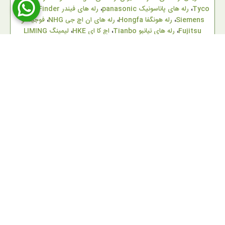
Tyco
،
رله های پاناسونیک panasonic
،
رله های فیندر Finder
،
زیمنس
Siemens
،
رله هونگفا Hongfa
،
رله های ان اچ جی NHG
،
فوجیتسو
Fujitsu
،
رله های تیانبو Tianbo
،
اچ کا ای HKE
،
لیمینگ LIMING
وسایر برندهای مطرح می باشد. مجموعه کامل از
رله های 5 ولت
،
رله 12
ولت
،
رله 24 ولت
،
رله های 110 ولت
و
رله 220 ولت
در سایزهای
مختلف :
رله های کتابی
،
رله های میلون 5 پایه
،
رله های شیشه ای امرون
،
رله های پکیجی امرن و پاناسونیک
،
رله های مخابراتی
،
رله های ماشینی
،
رله های آمپر بالا
و
رله کولری فیش خور
. همچنین اسپرینت الکترونیک
ارائه کننده انواع قطعات الکترونیک از قبیل
میکروسوییچ سی ان تی دی
CNTD
،
میکروسوییچ های امرن OMRON
و میکروسوییچ های ضد آب و
صنعتی می باشد. راهنمای کامل خرید رله بعلاوه لیست قیمت مناسب برای
شما کاربران عزیز از ایده های مهم در راه اندازی این وب سایت است
. علاوه بر موارد ذکرشده فروشگاه اینترنتی اسپرینت الکترونیک دارای انواع
سیم لحیم
،
فیوز های شیشه ای
،
ترموسوییچ قابلمه ای
،
ترموفیوز های سیم
دار
،
پتانسیومتر
،
آی سی
و
دیود های خاص و کمیاب
می باشد.
راه های ارتباطی
درباره ما
تماس با ما