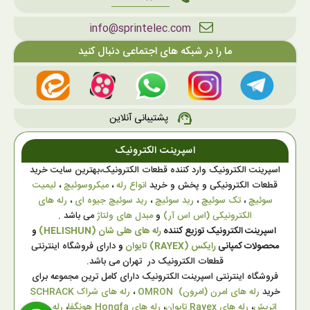
info@sprintelec.com
ما را در شبکه های اجتماعی دنبال کنید
پشتیبانی آنلاین
support_agent
اسپرینت الکترونیک
اسپرینت الکترونیک وارد کننده قطعات الکترونیک،بهترین سایت خرید
قطعات الکترونیکی و پخش و خرید
انواع رله
،
میکروسوئیچ
،
لیمیت
سوئیچ
،
تک سوئیچ
،
رید سوئیچ
،
رید سوئیچ جیوه ای
،
رله های
الکترونیکی (اس اس آر)
و
مبدل های ولتاژ
می باشد .
اسپرینت الکترونیک توزیع کننده
رله های هلی شان (HELISHUN)
و
محصولات کمپانی
رایکس (RAYEX) تایوان
و
دارای فروشگاه اینترنتی
قطعات الکترونیک در تهران می باشد.
فروشگاه اینترنتی اسپرینت الکترونیک دارای کامل ترین مجموعه برای
خرید
رله های امرن (امرون) OMRON
،
رله های شراک SCHRACK
اتریش
،
رله های Rayex تایوان
،
رله های Hongfa هونگفا
،
رله های