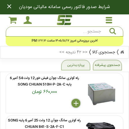
close
شرایط صدور فاکتور رسمی سامانه مالیاتی مودیان
جستجو
آخرین بروزرسانی امروز ۱۴۰۵/۵/۱۷ ساعت ۱:۲۷:۱۲ PM
جستجوی کالا
<< ۴۲ نتیجه >>
جستجوی پیشرفته
پربازدیدترین
رله کولری سانگ چوآن فیش خور 12 ولت 54 آمپر 6
پایه SONG CHUAN 510H-P-2A-C
۶۶۰,۰۰۰ تومان
delete
remove
add
رله کولری سانگ چوآن 12 ولت 25 آمپر 6 پایه SONG
CHUAN 841-S-2A-F-C1