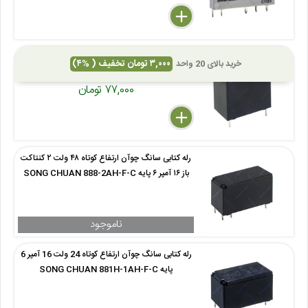
delete
remove
add
رله بند انگشتی سانگ چوآن 24 ولت 5 آمپر 4 پایه
۳,۰۰۰ تومان تخفیف ( %۴)
خرید بالای 20 واحد
SONG CHUAN 307N-1AC-F-C
۷۷,۰۰۰ تومان
delete
remove
add
رله کتابی سانگ چوآن ارتفاع کوتاه ۴۸ ولت ۲ کنتاکت
باز ۱۶ آمپر ۶ پایه SONG CHUAN 888-2AH-F-C
رله کتابی سانگ چوآن ارتفاع کوتاه 24 ولت 16 آمپر 6
پایه SONG CHUAN 881H-1AH-F-C